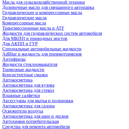
Масла для сельскохозяйственной техники
Доливочные масло для смешанного автопарка
Гидравлические и компрессорные масла
Гидравлические масла
Компрессорные масла
Трансмиссионные масла и ATF
Жидкости для гидравлических систем автомобиля
Для МКПП и приводных мостов
Для АКПП и ГУР
Специальные автомобильные жидкости
AdBlue и жидкость для пневмотормозов
Антифризы
Жидкости стеклоомывателя
Тормозные жидкости
Консистентные смазки
Автокосметика
Автокосметика для кузова
Автокосметика для стекол
Влажные салфетки
Аксессуары для мытья и полировки
Автокосметика для салона
Освежители воздуха
Автокосметика для шин и дисков
Автохимия потребительская
Средства для ремонта автомобиля