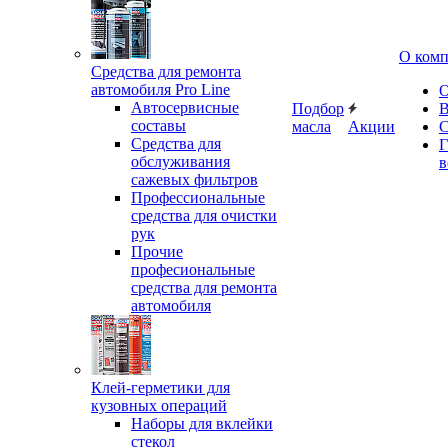
О ком
Средства для ремонта
автомобиля Pro Line
О
Автосервисные
Подбор
В
составы
масла
Акции
С
Средства для
Г
обслуживания
в
сажевых фильтров
Профессиональные
средства для очистки
рук
Прочие
професиональные
средства для ремонта
автомобиля
Клей-герметики для
кузовных операций
Наборы для вклейки
стекол