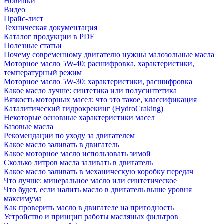
Новинки
Видео
Прайс-лист
Техническая документация
Каталог продукции в PDF
Полезные статьи
Почему современному двигателю нужны малозольные масла
Моторное масло 5W-40: расшифровка, характеристики,
температурный режим
Моторное масло 5W-30: характеристики, расшифровка
Какое масло лучше: синтетика или полусинтетика
Вязкость моторных масел: что это такое, классификация
Каталитический гидрокрекинг (НydroСraking)
Некоторые основные характеристики масел
Базовые масла
Рекомендации по уходу за двигателем
Какое масло заливать в двигатель
Какое моторное масло использовать зимой
Сколько литров масла заливать в двигатель
Какое масло заливать в механическую коробку передач
Что лучше: минеральное масло или синтетическое
Что будет, если налить масло в двигатель выше уровня
максимума
Как проверить масло в двигателе на пригодность
Устройство и принцип работы масляных фильтров