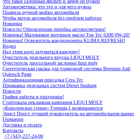
Что такое салонный фильтр и зачем он нужен
Автокосметика: что это и для чего нужна
Правила ручной мойки автомобиля
Чтобы мотор автомобиля без проблем работал
Новинки
Новость! Обновленная линейка автокосметики!
Новинка! Маловязкое моторное масло Top Tec 6200 0W-20!
Новинка! Освежитель кондиционера KLIMA REFRESH!
Видео
Над этим надо задуматься каждому!
Очиститель дизельного впуска LIQUI MOLY
Очиститель дроссельной заслонки liqui moly
Синтетическая смазка для тормозной системы Bremsen Anti
Quietsch Paste
Антифрикционная присадка Cera Tec
Промывка дизельных систем Diesel Spulung
Новости
График работы в праздники!
Стартовала рекламная кампания LIQUI MOLY
«Королевские гонки» Formula-1 возвращаются
Эрнст Прост лучший руководитель на автомобильном рынке
Германии
Доставка и оплата
Контакты
+7 (343) 237-24-00