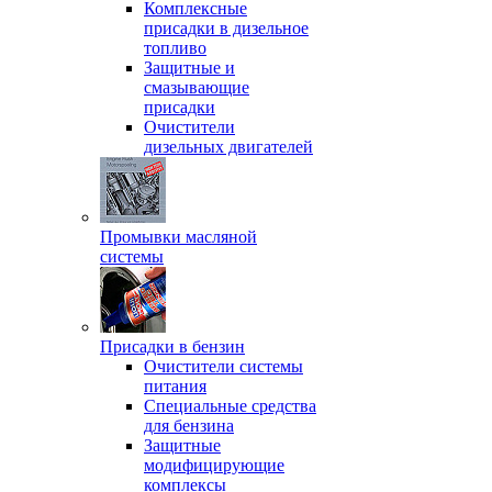
Комплексные
присадки в дизельное
топливо
Защитные и
смазывающие
присадки
Очистители
дизельных двигателей
Промывки масляной
системы
Присадки в бензин
Очистители системы
питания
Специальные срeдства
для бензина
Защитные
модифицирующие
комплексы