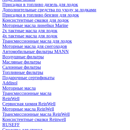
Присадки в топливо дизель для лодок
Дополнительные средства по уходу за лодками
Присадки в топливо бензин для лодок
Консистентные смазки для лодок
Моторные масла линейки Marine
2х тактные масла для лодок
4х тактные масла для лодок
Трансмиссионные масла для лодок
Моторные масла для снегоходов
Автомобильные фильтры MANN
Воздушные фильтры
Масляные фильтры
Салонные фильтры
Топливные фильтры
Подарочные сертификаты
Addinol
Моторные масла
Трансмиссионные масла
ReinWell
Сервисная химия ReinWell
Моторные масла ReinWell
Трансмиссионные масла ReinWell
Консистентные смазки Reinwell
RUSEFF
Средства для стекол