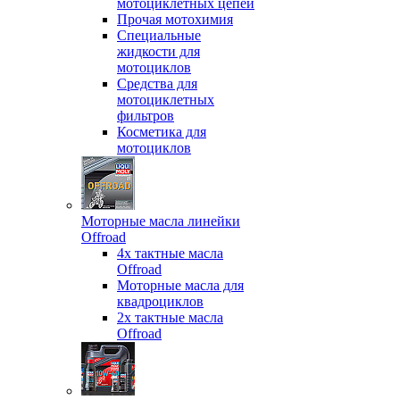
мотоциклетных цепей
Прочая мотохимия
Специальные
жидкости для
мотоциклов
Средства для
мотоциклетных
фильтров
Косметика для
мотоциклов
Моторные масла линейки
Offroad
4х тактные масла
Offroad
Моторные масла для
квадроциклов
2х тактные масла
Offroad