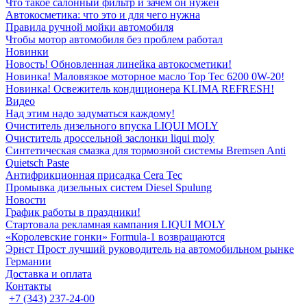
Что такое салонный фильтр и зачем он нужен
Автокосметика: что это и для чего нужна
Правила ручной мойки автомобиля
Чтобы мотор автомобиля без проблем работал
Новинки
Новость! Обновленная линейка автокосметики!
Новинка! Маловязкое моторное масло Top Tec 6200 0W-20!
Новинка! Освежитель кондиционера KLIMA REFRESH!
Видео
Над этим надо задуматься каждому!
Очиститель дизельного впуска LIQUI MOLY
Очиститель дроссельной заслонки liqui moly
Синтетическая смазка для тормозной системы Bremsen Anti
Quietsch Paste
Антифрикционная присадка Cera Tec
Промывка дизельных систем Diesel Spulung
Новости
График работы в праздники!
Стартовала рекламная кампания LIQUI MOLY
«Королевские гонки» Formula-1 возвращаются
Эрнст Прост лучший руководитель на автомобильном рынке
Германии
Доставка и оплата
Контакты
+7 (343) 237-24-00