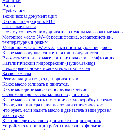
Новинки
Видео
Прайс-лист
Техническая документация
Каталог продукции в PDF
Полезные статьи
Почему современному двигателю нужны малозольные масла
Моторное масло 5W-40: расшифровка, характеристики,
температурный режим
Моторное масло 5W-30: характеристики, расшифровка
Какое масло лучше: синтетика или полусинтетика
Вязкость моторных масел: что это такое, классификация
Каталитический гидрокрекинг (НydroСraking)
Некоторые основные характеристики масел
Базовые масла
Рекомендации по уходу за двигателем
Какое масло заливать в двигатель
Какое моторное масло использовать зимой
Сколько литров масла заливать в двигатель
Какое масло заливать в механическую коробку передач
Что лучше: минеральное масло или синтетическое
Что будет, если налить масло в двигатель выше уровня
максимума
Как проверить масло в двигателе на пригодность
Устройство и принцип работы масляных фильтров