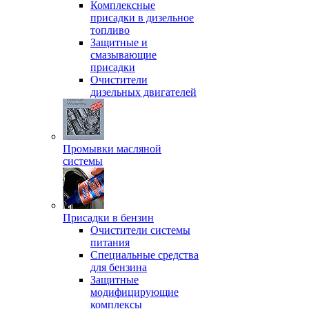
Комплексные
присадки в дизельное
топливо
Защитные и
смазывающие
присадки
Очистители
дизельных двигателей
Промывки масляной
системы
Присадки в бензин
Очистители системы
питания
Специальные срeдства
для бензина
Защитные
модифицирующие
комплексы