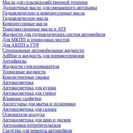
Масла для сельскохозяйственной техники
Доливочные масло для смешанного автопарка
Гидравлические и компрессорные масла
Гидравлические масла
Компрессорные масла
Трансмиссионные масла и ATF
Жидкости для гидравлических систем автомобиля
Для МКПП и приводных мостов
Для АКПП и ГУР
Специальные автомобильные жидкости
AdBlue и жидкость для пневмотормозов
Антифризы
Жидкости стеклоомывателя
Тормозные жидкости
Консистентные смазки
Автокосметика
Автокосметика для кузова
Автокосметика для стекол
Влажные салфетки
Аксессуары для мытья и полировки
Автокосметика для салона
Освежители воздуха
Автокосметика для шин и дисков
Автохимия потребительская
Средства для ремонта автомобиля