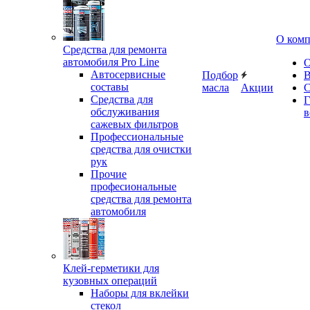
О ком
Средства для ремонта
автомобиля Pro Line
О
Автосервисные
Подбор
В
составы
масла
Акции
С
Средства для
Г
обслуживания
в
сажевых фильтров
Профессиональные
средства для очистки
рук
Прочие
професиональные
средства для ремонта
автомобиля
Клей-герметики для
кузовных операций
Наборы для вклейки
стекол