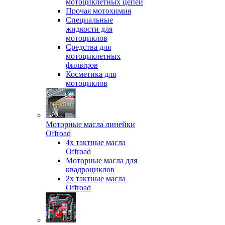
мотоциклетных цепей
Прочая мотохимия
Специальные
жидкости для
мотоциклов
Средства для
мотоциклетных
фильтров
Косметика для
мотоциклов
Моторные масла линейки
Offroad
4х тактные масла
Offroad
Моторные масла для
квадроциклов
2х тактные масла
Offroad