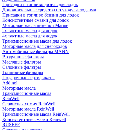
Присадки в топливо дизель для лодок
Дополнительные средства по уходу за лодками
Присадки в топливо бензин для лодок
Консистентные смазки для лодок
Моторные масла линейки Marine
2х тактные масла для лодок
4х тактные масла для лодок
Трансмиссионные масла для лодок
Моторные масла для снегоходов
Автомобильные фильтры MANN
Воздушные фильтры
Масляные фильтры
Салонные фильтры
Топливные фильтры
Подарочные сертификаты
Addinol
Моторные масла
Трансмиссионные масла
ReinWell
Сервисная химия ReinWell
Моторные масла ReinWell
Трансмиссионные масла ReinWell
Консистентные смазки Reinwell
RUSEFF
Средства для стекол