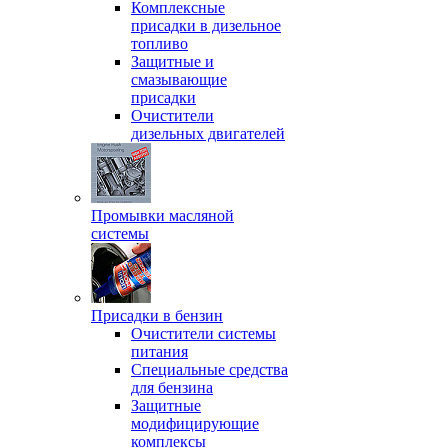
Комплексные
присадки в дизельное
топливо
Защитные и
смазывающие
присадки
Очистители
дизельных двигателей
Промывки масляной
системы
Присадки в бензин
Очистители системы
питания
Специальные срeдства
для бензина
Защитные
модифицирующие
комплексы