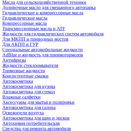
Масла для сельскохозяйственной техники
Доливочные масло для смешанного автопарка
Гидравлические и компрессорные масла
Гидравлические масла
Компрессорные масла
Трансмиссионные масла и ATF
Жидкости для гидравлических систем автомобиля
Для МКПП и приводных мостов
Для АКПП и ГУР
Специальные автомобильные жидкости
AdBlue и жидкость для пневмотормозов
Антифризы
Жидкости стеклоомывателя
Тормозные жидкости
Консистентные смазки
Автокосметика
Автокосметика для кузова
Автокосметика для стекол
Влажные салфетки
Аксессуары для мытья и полировки
Автокосметика для салона
Освежители воздуха
Автокосметика для шин и дисков
Автохимия потребительская
Средства для ремонта автомобиля