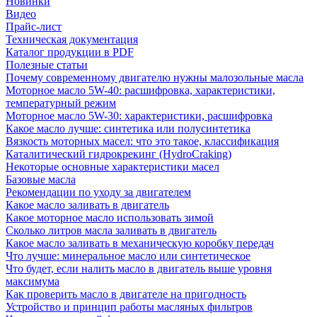
Новинки
Видео
Прайс-лист
Техническая документация
Каталог продукции в PDF
Полезные статьи
Почему современному двигателю нужны малозольные масла
Моторное масло 5W-40: расшифровка, характеристики,
температурный режим
Моторное масло 5W-30: характеристики, расшифровка
Какое масло лучше: синтетика или полусинтетика
Вязкость моторных масел: что это такое, классификация
Каталитический гидрокрекинг (НydroСraking)
Некоторые основные характеристики масел
Базовые масла
Рекомендации по уходу за двигателем
Какое масло заливать в двигатель
Какое моторное масло использовать зимой
Сколько литров масла заливать в двигатель
Какое масло заливать в механическую коробку передач
Что лучше: минеральное масло или синтетическое
Что будет, если налить масло в двигатель выше уровня
максимума
Как проверить масло в двигателе на пригодность
Устройство и принцип работы масляных фильтров