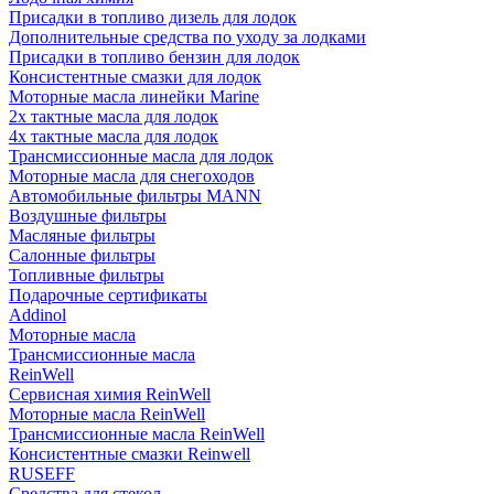
Присадки в топливо дизель для лодок
Дополнительные средства по уходу за лодками
Присадки в топливо бензин для лодок
Консистентные смазки для лодок
Моторные масла линейки Marine
2х тактные масла для лодок
4х тактные масла для лодок
Трансмиссионные масла для лодок
Моторные масла для снегоходов
Автомобильные фильтры MANN
Воздушные фильтры
Масляные фильтры
Салонные фильтры
Топливные фильтры
Подарочные сертификаты
Addinol
Моторные масла
Трансмиссионные масла
ReinWell
Сервисная химия ReinWell
Моторные масла ReinWell
Трансмиссионные масла ReinWell
Консистентные смазки Reinwell
RUSEFF
Средства для стекол