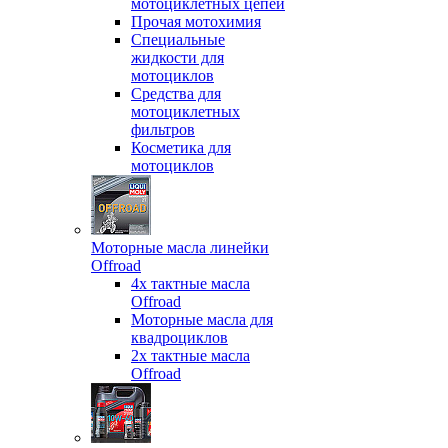
мотоциклетных цепей
Прочая мотохимия
Специальные
жидкости для
мотоциклов
Средства для
мотоциклетных
фильтров
Косметика для
мотоциклов
Моторные масла линейки
Offroad
4х тактные масла
Offroad
Моторные масла для
квадроциклов
2х тактные масла
Offroad