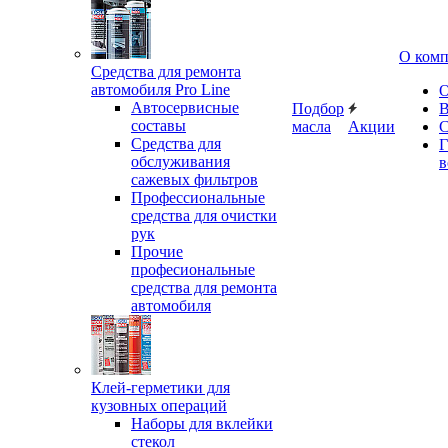
О ком
Средства для ремонта
автомобиля Pro Line
О
Автосервисные
Подбор
В
составы
масла
Акции
С
Средства для
Г
обслуживания
в
сажевых фильтров
Профессиональные
средства для очистки
рук
Прочие
професиональные
средства для ремонта
автомобиля
Клей-герметики для
кузовных операций
Наборы для вклейки
стекол