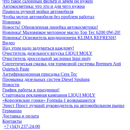
Что такое салонный фильтр и зачем он нужен
Автокосметика: что это и для чего нужна
Правила ручной мойки автомобиля
Чтобы мотор автомобиля без проблем работал
Новинки
Новость! Обновленная линейка автокосметики!
Новинка! Маловязкое моторное масло Top Tec 6200 0W-20!
Новинка! Освежитель кондиционера KLIMA REFRESH!
Видео
Над этим надо задуматься каждому!
Очиститель дизельного впуска LIQUI MOLY
Очиститель дроссельной заслонки liqui moly
Синтетическая смазка для тормозной системы Bremsen Anti
Quietsch Paste
Антифрикционная присадка Cera Tec
Промывка дизельных систем Diesel Spulung
Новости
График работы в праздники!
Стартовала рекламная кампания LIQUI MOLY
«Королевские гонки» Formula-1 возвращаются
Эрнст Прост лучший руководитель на автомобильном рынке
Германии
Доставка и оплата
Контакты
+7 (343) 237-24-00