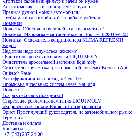
Что такое салонный фильтр и зачем он нужен
Автокосметика: что это и для чего нужна
Правила ручной мойки автомобиля
Чтобы мотор автомобиля без проблем работал
Новинки
Новость! Обновленная линейка автокосметики!
Новинка! Маловязкое моторное масло Top Tec 6200 0W-20!
Новинка! Освежитель кондиционера KLIMA REFRESH!
Видео
Над этим надо задуматься каждому!
Очиститель дизельного впуска LIQUI MOLY
Очиститель дроссельной заслонки liqui moly
Синтетическая смазка для тормозной системы Bremsen Anti
Quietsch Paste
Антифрикционная присадка Cera Tec
Промывка дизельных систем Diesel Spulung
Новости
График работы в праздники!
Стартовала рекламная кампания LIQUI MOLY
«Королевские гонки» Formula-1 возвращаются
Эрнст Прост лучший руководитель на автомобильном рынке
Германии
Доставка и оплата
Контакты
+7 (343) 237-24-00