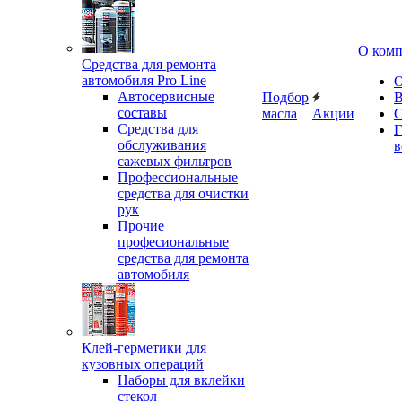
О ком
Средства для ремонта
автомобиля Pro Line
О
Автосервисные
Подбор
В
составы
масла
Акции
С
Средства для
Г
обслуживания
в
сажевых фильтров
Профессиональные
средства для очистки
рук
Прочие
професиональные
средства для ремонта
автомобиля
Клей-герметики для
кузовных операций
Наборы для вклейки
стекол