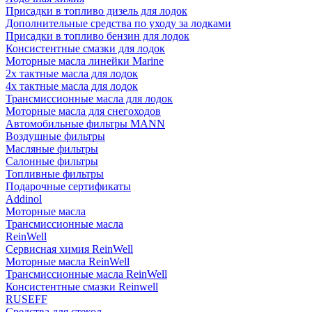
Присадки в топливо дизель для лодок
Дополнительные средства по уходу за лодками
Присадки в топливо бензин для лодок
Консистентные смазки для лодок
Моторные масла линейки Marine
2х тактные масла для лодок
4х тактные масла для лодок
Трансмиссионные масла для лодок
Моторные масла для снегоходов
Автомобильные фильтры MANN
Воздушные фильтры
Масляные фильтры
Салонные фильтры
Топливные фильтры
Подарочные сертификаты
Addinol
Моторные масла
Трансмиссионные масла
ReinWell
Сервисная химия ReinWell
Моторные масла ReinWell
Трансмиссионные масла ReinWell
Консистентные смазки Reinwell
RUSEFF
Средства для стекол