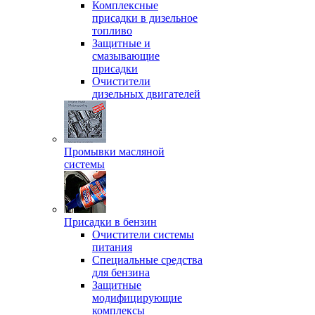
Комплексные
присадки в дизельное
топливо
Защитные и
смазывающие
присадки
Очистители
дизельных двигателей
Промывки масляной
системы
Присадки в бензин
Очистители системы
питания
Специальные срeдства
для бензина
Защитные
модифицирующие
комплексы