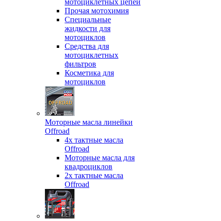
мотоциклетных цепей
Прочая мотохимия
Специальные
жидкости для
мотоциклов
Средства для
мотоциклетных
фильтров
Косметика для
мотоциклов
Моторные масла линейки
Offroad
4х тактные масла
Offroad
Моторные масла для
квадроциклов
2х тактные масла
Offroad