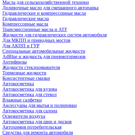
Масла для сельскохозяйственной техники
Доливочные масло для смешанного автопарка
Гидравлические и компрессорные масла
Гидравлические масла
Компрессорные масла
Трансмиссионные масла и ATF
Жидкости для гидравлических систем автомобиля
Для МКПП и приводных мостов
Для АКПП и ГУР
Специальные автомобильные жидкости
AdBlue и жидкость для пневмотормозов
Антифризы
Жидкости стеклоомывателя
Тормозные жидкости
Консистентные смазки
Автокосметика
Автокосметика для кузова
Автокосметика для стекол
Влажные салфетки
Аксессуары для мытья и полировки
Автокосметика для салона
Освежители воздуха
Автокосметика для шин и дисков
Автохимия потребительская
Средства для ремонта автомобиля