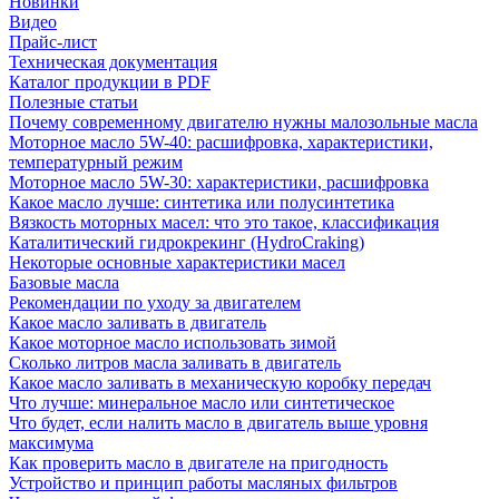
Новинки
Видео
Прайс-лист
Техническая документация
Каталог продукции в PDF
Полезные статьи
Почему современному двигателю нужны малозольные масла
Моторное масло 5W-40: расшифровка, характеристики,
температурный режим
Моторное масло 5W-30: характеристики, расшифровка
Какое масло лучше: синтетика или полусинтетика
Вязкость моторных масел: что это такое, классификация
Каталитический гидрокрекинг (НydroСraking)
Некоторые основные характеристики масел
Базовые масла
Рекомендации по уходу за двигателем
Какое масло заливать в двигатель
Какое моторное масло использовать зимой
Сколько литров масла заливать в двигатель
Какое масло заливать в механическую коробку передач
Что лучше: минеральное масло или синтетическое
Что будет, если налить масло в двигатель выше уровня
максимума
Как проверить масло в двигателе на пригодность
Устройство и принцип работы масляных фильтров