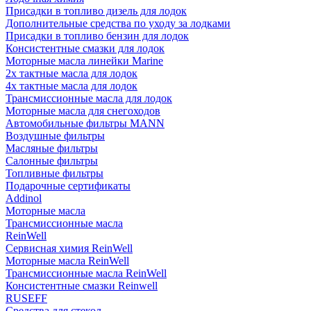
Присадки в топливо дизель для лодок
Дополнительные средства по уходу за лодками
Присадки в топливо бензин для лодок
Консистентные смазки для лодок
Моторные масла линейки Marine
2х тактные масла для лодок
4х тактные масла для лодок
Трансмиссионные масла для лодок
Моторные масла для снегоходов
Автомобильные фильтры MANN
Воздушные фильтры
Масляные фильтры
Салонные фильтры
Топливные фильтры
Подарочные сертификаты
Addinol
Моторные масла
Трансмиссионные масла
ReinWell
Сервисная химия ReinWell
Моторные масла ReinWell
Трансмиссионные масла ReinWell
Консистентные смазки Reinwell
RUSEFF
Средства для стекол