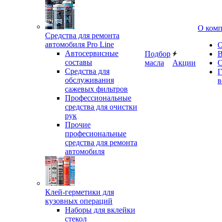
О ком
Средства для ремонта
автомобиля Pro Line
О
Автосервисные
Подбор
В
составы
масла
Акции
С
Средства для
Г
обслуживания
в
сажевых фильтров
Профессиональные
средства для очистки
рук
Прочие
професиональные
средства для ремонта
автомобиля
Клей-герметики для
кузовных операций
Наборы для вклейки
стекол