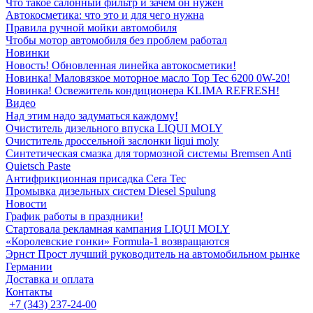
Что такое салонный фильтр и зачем он нужен
Автокосметика: что это и для чего нужна
Правила ручной мойки автомобиля
Чтобы мотор автомобиля без проблем работал
Новинки
Новость! Обновленная линейка автокосметики!
Новинка! Маловязкое моторное масло Top Tec 6200 0W-20!
Новинка! Освежитель кондиционера KLIMA REFRESH!
Видео
Над этим надо задуматься каждому!
Очиститель дизельного впуска LIQUI MOLY
Очиститель дроссельной заслонки liqui moly
Синтетическая смазка для тормозной системы Bremsen Anti
Quietsch Paste
Антифрикционная присадка Cera Tec
Промывка дизельных систем Diesel Spulung
Новости
График работы в праздники!
Стартовала рекламная кампания LIQUI MOLY
«Королевские гонки» Formula-1 возвращаются
Эрнст Прост лучший руководитель на автомобильном рынке
Германии
Доставка и оплата
Контакты
+7 (343) 237-24-00