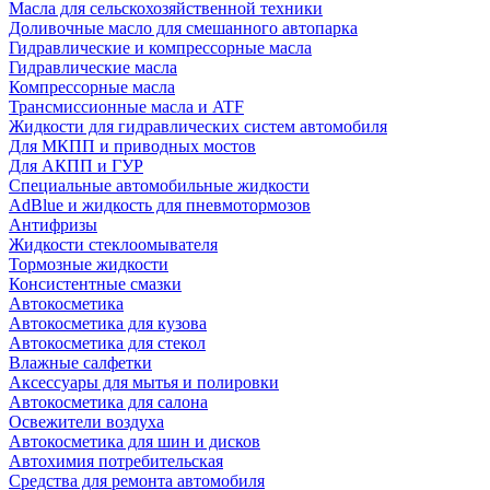
Масла для сельскохозяйственной техники
Доливочные масло для смешанного автопарка
Гидравлические и компрессорные масла
Гидравлические масла
Компрессорные масла
Трансмиссионные масла и ATF
Жидкости для гидравлических систем автомобиля
Для МКПП и приводных мостов
Для АКПП и ГУР
Специальные автомобильные жидкости
AdBlue и жидкость для пневмотормозов
Антифризы
Жидкости стеклоомывателя
Тормозные жидкости
Консистентные смазки
Автокосметика
Автокосметика для кузова
Автокосметика для стекол
Влажные салфетки
Аксессуары для мытья и полировки
Автокосметика для салона
Освежители воздуха
Автокосметика для шин и дисков
Автохимия потребительская
Средства для ремонта автомобиля