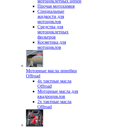
мотоциклетных цепей
Прочая мотохимия
Специальные
жидкости для
мотоциклов
Средства для
мотоциклетных
фильтров
Косметика для
мотоциклов
Моторные масла линейки
Offroad
4х тактные масла
Offroad
Моторные масла для
квадроциклов
2х тактные масла
Offroad