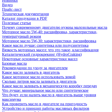
Новинки
Видео
Прайс-лист
Техническая документация
Каталог продукции в PDF
Полезные статьи
Почему современному двигателю нужны малозольные масла
Моторное масло 5W-40: расшифровка, характеристики,
температурный режим
Моторное масло 5W-30: характеристики, расшифровка
Какое масло лучше: синтетика или полусинтетика
Вязкость моторных масел: что это такое, классификация
Каталитический гидрокрекинг (НydroСraking)
Некоторые основные характеристики масел
Базовые масла
Рекомендации по уходу за двигателем
Какое масло заливать в двигатель
Какое моторное масло использовать зимой
Сколько литров масла заливать в двигатель
Какое масло заливать в механическую коробку передач
Что лучше: минеральное масло или синтетическое
Что будет, если налить масло в двигатель выше уровня
максимума
Как проверить масло в двигателе на пригодность
Устройство и принцип работы масляных фильтров