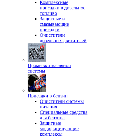
Комплексные
присадки в дизельное
топливо
Защитные и
смазывающие
присадки
Очистители
дизельных двигателей
Промывки масляной
системы
Присадки в бензин
Очистители системы
питания
Специальные срeдства
для бензина
Защитные
модифицирующие
комплексы