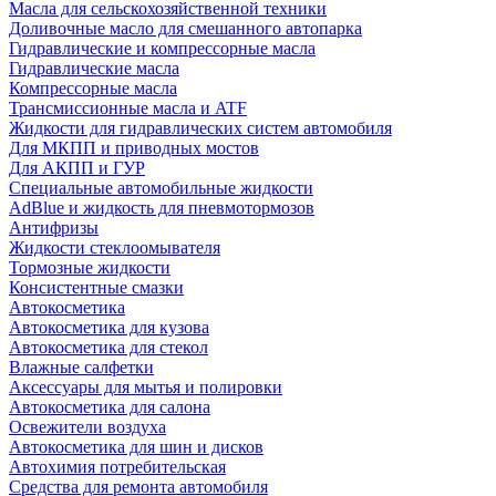
Масла для сельскохозяйственной техники
Доливочные масло для смешанного автопарка
Гидравлические и компрессорные масла
Гидравлические масла
Компрессорные масла
Трансмиссионные масла и ATF
Жидкости для гидравлических систем автомобиля
Для МКПП и приводных мостов
Для АКПП и ГУР
Специальные автомобильные жидкости
AdBlue и жидкость для пневмотормозов
Антифризы
Жидкости стеклоомывателя
Тормозные жидкости
Консистентные смазки
Автокосметика
Автокосметика для кузова
Автокосметика для стекол
Влажные салфетки
Аксессуары для мытья и полировки
Автокосметика для салона
Освежители воздуха
Автокосметика для шин и дисков
Автохимия потребительская
Средства для ремонта автомобиля