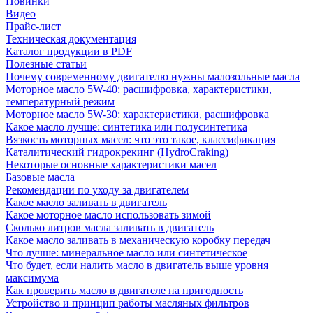
Новинки
Видео
Прайс-лист
Техническая документация
Каталог продукции в PDF
Полезные статьи
Почему современному двигателю нужны малозольные масла
Моторное масло 5W-40: расшифровка, характеристики,
температурный режим
Моторное масло 5W-30: характеристики, расшифровка
Какое масло лучше: синтетика или полусинтетика
Вязкость моторных масел: что это такое, классификация
Каталитический гидрокрекинг (НydroСraking)
Некоторые основные характеристики масел
Базовые масла
Рекомендации по уходу за двигателем
Какое масло заливать в двигатель
Какое моторное масло использовать зимой
Сколько литров масла заливать в двигатель
Какое масло заливать в механическую коробку передач
Что лучше: минеральное масло или синтетическое
Что будет, если налить масло в двигатель выше уровня
максимума
Как проверить масло в двигателе на пригодность
Устройство и принцип работы масляных фильтров