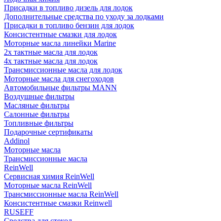
Присадки в топливо дизель для лодок
Дополнительные средства по уходу за лодками
Присадки в топливо бензин для лодок
Консистентные смазки для лодок
Моторные масла линейки Marine
2х тактные масла для лодок
4х тактные масла для лодок
Трансмиссионные масла для лодок
Моторные масла для снегоходов
Автомобильные фильтры MANN
Воздушные фильтры
Масляные фильтры
Салонные фильтры
Топливные фильтры
Подарочные сертификаты
Addinol
Моторные масла
Трансмиссионные масла
ReinWell
Сервисная химия ReinWell
Моторные масла ReinWell
Трансмиссионные масла ReinWell
Консистентные смазки Reinwell
RUSEFF
Средства для стекол