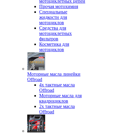
мотоциклетных цепей
Прочая мотохимия
Специальные
жидкости для
мотоциклов
Средства для
мотоциклетных
фильтров
Косметика для
мотоциклов
Моторные масла линейки
Offroad
4х тактные масла
Offroad
Моторные масла для
квадроциклов
2х тактные масла
Offroad