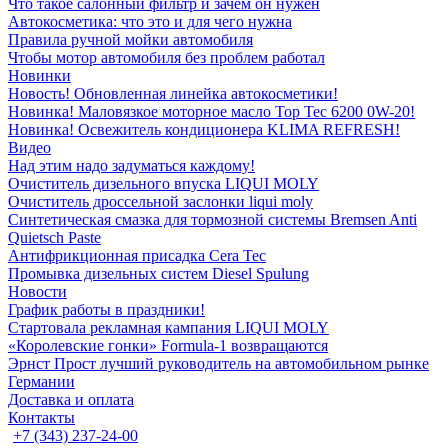
Что такое салонный фильтр и зачем он нужен
Автокосметика: что это и для чего нужна
Правила ручной мойки автомобиля
Чтобы мотор автомобиля без проблем работал
Новинки
Новость! Обновленная линейка автокосметики!
Новинка! Маловязкое моторное масло Top Tec 6200 0W-20!
Новинка! Освежитель кондиционера KLIMA REFRESH!
Видео
Над этим надо задуматься каждому!
Очиститель дизельного впуска LIQUI MOLY
Очиститель дроссельной заслонки liqui moly
Синтетическая смазка для тормозной системы Bremsen Anti
Quietsch Paste
Антифрикционная присадка Cera Tec
Промывка дизельных систем Diesel Spulung
Новости
График работы в праздники!
Стартовала рекламная кампания LIQUI MOLY
«Королевские гонки» Formula-1 возвращаются
Эрнст Прост лучший руководитель на автомобильном рынке
Германии
Доставка и оплата
Контакты
+7 (343) 237-24-00