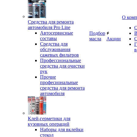
О ком
Средства для ремонта
автомобиля Pro Line
О
Автосервисные
Подбор
В
составы
масла
Акции
С
Средства для
Г
обслуживания
в
сажевых фильтров
Профессиональные
средства для очистки
рук
Прочие
професиональные
средства для ремонта
автомобиля
Клей-герметики для
кузовных операций
Наборы для вклейки
стекол