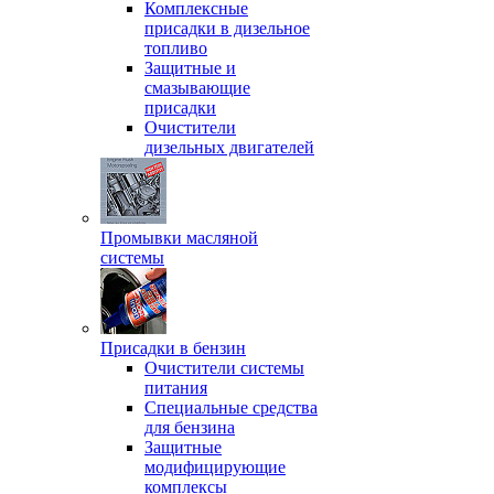
Комплексные
присадки в дизельное
топливо
Защитные и
смазывающие
присадки
Очистители
дизельных двигателей
Промывки масляной
системы
Присадки в бензин
Очистители системы
питания
Специальные срeдства
для бензина
Защитные
модифицирующие
комплексы