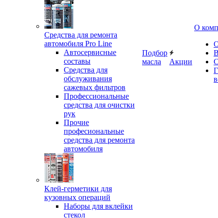
О ком
Средства для ремонта
автомобиля Pro Line
О
Автосервисные
Подбор
В
составы
масла
Акции
С
Средства для
Г
обслуживания
в
сажевых фильтров
Профессиональные
средства для очистки
рук
Прочие
професиональные
средства для ремонта
автомобиля
Клей-герметики для
кузовных операций
Наборы для вклейки
стекол