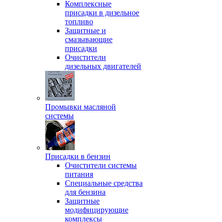
Комплексные
присадки в дизельное
топливо
Защитные и
смазывающие
присадки
Очистители
дизельных двигателей
Промывки масляной
системы
Присадки в бензин
Очистители системы
питания
Специальные срeдства
для бензина
Защитные
модифицирующие
комплексы