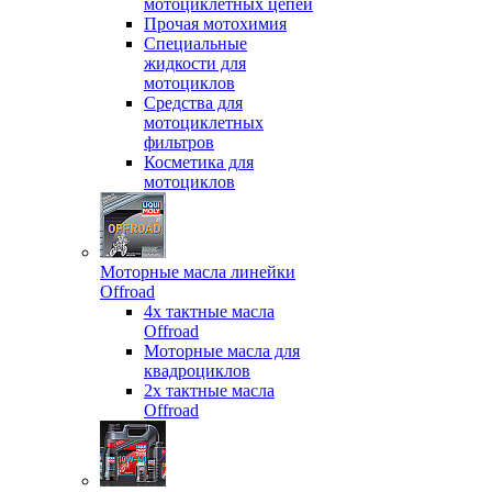
мотоциклетных цепей
Прочая мотохимия
Специальные
жидкости для
мотоциклов
Средства для
мотоциклетных
фильтров
Косметика для
мотоциклов
Моторные масла линейки
Offroad
4х тактные масла
Offroad
Моторные масла для
квадроциклов
2х тактные масла
Offroad