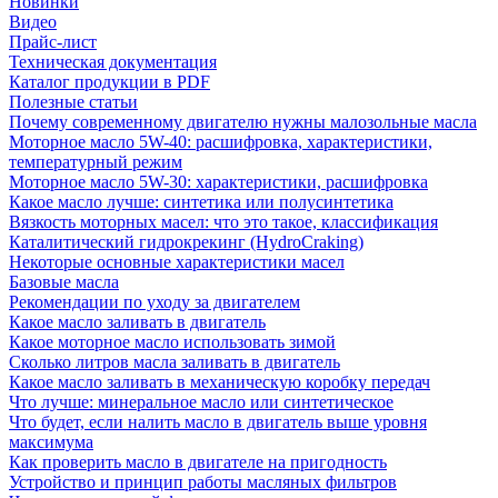
Новинки
Видео
Прайс-лист
Техническая документация
Каталог продукции в PDF
Полезные статьи
Почему современному двигателю нужны малозольные масла
Моторное масло 5W-40: расшифровка, характеристики,
температурный режим
Моторное масло 5W-30: характеристики, расшифровка
Какое масло лучше: синтетика или полусинтетика
Вязкость моторных масел: что это такое, классификация
Каталитический гидрокрекинг (НydroСraking)
Некоторые основные характеристики масел
Базовые масла
Рекомендации по уходу за двигателем
Какое масло заливать в двигатель
Какое моторное масло использовать зимой
Сколько литров масла заливать в двигатель
Какое масло заливать в механическую коробку передач
Что лучше: минеральное масло или синтетическое
Что будет, если налить масло в двигатель выше уровня
максимума
Как проверить масло в двигателе на пригодность
Устройство и принцип работы масляных фильтров