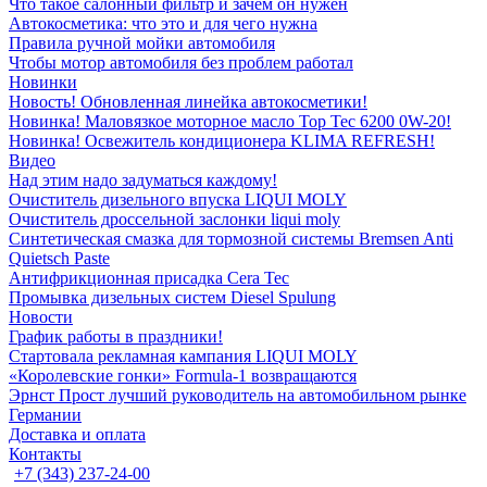
Что такое салонный фильтр и зачем он нужен
Автокосметика: что это и для чего нужна
Правила ручной мойки автомобиля
Чтобы мотор автомобиля без проблем работал
Новинки
Новость! Обновленная линейка автокосметики!
Новинка! Маловязкое моторное масло Top Tec 6200 0W-20!
Новинка! Освежитель кондиционера KLIMA REFRESH!
Видео
Над этим надо задуматься каждому!
Очиститель дизельного впуска LIQUI MOLY
Очиститель дроссельной заслонки liqui moly
Синтетическая смазка для тормозной системы Bremsen Anti
Quietsch Paste
Антифрикционная присадка Cera Tec
Промывка дизельных систем Diesel Spulung
Новости
График работы в праздники!
Стартовала рекламная кампания LIQUI MOLY
«Королевские гонки» Formula-1 возвращаются
Эрнст Прост лучший руководитель на автомобильном рынке
Германии
Доставка и оплата
Контакты
+7 (343) 237-24-00