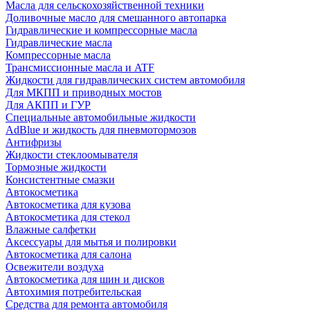
Масла для сельскохозяйственной техники
Доливочные масло для смешанного автопарка
Гидравлические и компрессорные масла
Гидравлические масла
Компрессорные масла
Трансмиссионные масла и ATF
Жидкости для гидравлических систем автомобиля
Для МКПП и приводных мостов
Для АКПП и ГУР
Специальные автомобильные жидкости
AdBlue и жидкость для пневмотормозов
Антифризы
Жидкости стеклоомывателя
Тормозные жидкости
Консистентные смазки
Автокосметика
Автокосметика для кузова
Автокосметика для стекол
Влажные салфетки
Аксессуары для мытья и полировки
Автокосметика для салона
Освежители воздуха
Автокосметика для шин и дисков
Автохимия потребительская
Средства для ремонта автомобиля