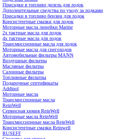
Присадки в топливо дизель для лодок
Дополнительные средства по уходу за лодками
Присадки в топливо бензин для лодок
Консистентные смазки для лодок
Моторные масла линейки Marine
2х тактные масла для лодок
4х тактные масла для лодок
Трансмиссионные масла для лодок
Моторные масла для снегоходов
Автомобильные фильтры MANN
Воздушные фильтры
Масляные фильтры
Салонные фильтры
Топливные фильтры
Подарочные сертификаты
Addinol
Моторные масла
Трансмиссионные масла
ReinWell
Сервисная химия ReinWell
Моторные масла ReinWell
Трансмиссионные масла ReinWell
Консистентные смазки Reinwell
RUSEFF
Средства для стекол