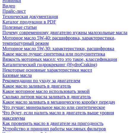
Новинки
Видео
Прайс-лист
Техническая документация
Каталог продукции в PDF
Полезные статьи
Почему современному двигателю нужны малозольные масла
Моторное масло 5W-40: расшифровка, характеристики,
температурный режим
Моторное масло 5W-30: характеристики, расшифровка
Какое масло лучше: синтетика или полусинтетика
Вязкость моторных масел: что это такое, классификация
Каталитический гидрокрекинг (НydroСraking)
Некоторые основные характеристики масел
Базовые масла
Рекомендации по уходу за двигателем
Какое масло заливать в двигатель
Какое моторное масло использовать зимой
Сколько литров масла заливать в двигатель
Какое масло заливать в механическую коробку передач
Что лучше: минеральное масло или синтетическое
Что будет, если налить масло в двигатель выше уровня
максимума
Как проверить масло в двигателе на пригодность
Устройство и принцип работы масляных фильтров