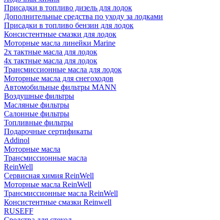
Присадки в топливо дизель для лодок
Дополнительные средства по уходу за лодками
Присадки в топливо бензин для лодок
Консистентные смазки для лодок
Моторные масла линейки Marine
2х тактные масла для лодок
4х тактные масла для лодок
Трансмиссионные масла для лодок
Моторные масла для снегоходов
Автомобильные фильтры MANN
Воздушные фильтры
Масляные фильтры
Салонные фильтры
Топливные фильтры
Подарочные сертификаты
Addinol
Моторные масла
Трансмиссионные масла
ReinWell
Сервисная химия ReinWell
Моторные масла ReinWell
Трансмиссионные масла ReinWell
Консистентные смазки Reinwell
RUSEFF
Средства для стекол