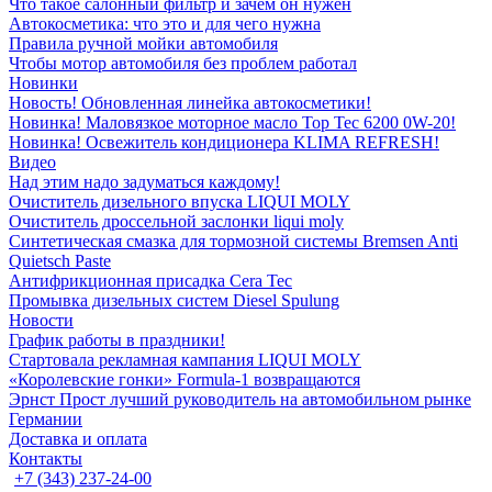
Что такое салонный фильтр и зачем он нужен
Автокосметика: что это и для чего нужна
Правила ручной мойки автомобиля
Чтобы мотор автомобиля без проблем работал
Новинки
Новость! Обновленная линейка автокосметики!
Новинка! Маловязкое моторное масло Top Tec 6200 0W-20!
Новинка! Освежитель кондиционера KLIMA REFRESH!
Видео
Над этим надо задуматься каждому!
Очиститель дизельного впуска LIQUI MOLY
Очиститель дроссельной заслонки liqui moly
Синтетическая смазка для тормозной системы Bremsen Anti
Quietsch Paste
Антифрикционная присадка Cera Tec
Промывка дизельных систем Diesel Spulung
Новости
График работы в праздники!
Стартовала рекламная кампания LIQUI MOLY
«Королевские гонки» Formula-1 возвращаются
Эрнст Прост лучший руководитель на автомобильном рынке
Германии
Доставка и оплата
Контакты
+7 (343) 237-24-00