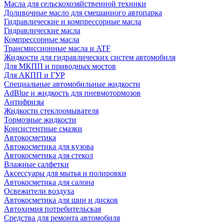
Масла для сельскохозяйственной техники
Доливочные масло для смешанного автопарка
Гидравлические и компрессорные масла
Гидравлические масла
Компрессорные масла
Трансмиссионные масла и ATF
Жидкости для гидравлических систем автомобиля
Для МКПП и приводных мостов
Для АКПП и ГУР
Специальные автомобильные жидкости
AdBlue и жидкость для пневмотормозов
Антифризы
Жидкости стеклоомывателя
Тормозные жидкости
Консистентные смазки
Автокосметика
Автокосметика для кузова
Автокосметика для стекол
Влажные салфетки
Аксессуары для мытья и полировки
Автокосметика для салона
Освежители воздуха
Автокосметика для шин и дисков
Автохимия потребительская
Средства для ремонта автомобиля