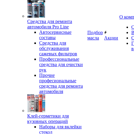
О ком
Средства для ремонта
автомобиля Pro Line
О
Автосервисные
Подбор
В
составы
масла
Акции
С
Средства для
Г
обслуживания
в
сажевых фильтров
Профессиональные
средства для очистки
рук
Прочие
професиональные
средства для ремонта
автомобиля
Клей-герметики для
кузовных операций
Наборы для вклейки
стекол