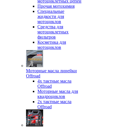
мотоциклетных цепей
Прочая мотохимия
Специальные
жидкости для
мотоциклов
Средства для
мотоциклетных
фильтров
Косметика для
мотоциклов
Моторные масла линейки
Offroad
4х тактные масла
Offroad
Моторные масла для
квадроциклов
2х тактные масла
Offroad