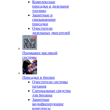
Комплексные
присадки в дизельное
топливо
Защитные и
смазывающие
присадки
Очистители
дизельных двигателей
Промывки масляной
системы
Присадки в бензин
Очистители системы
питания
Специальные срeдства
для бензина
Защитные
модифицирующие
комплексы