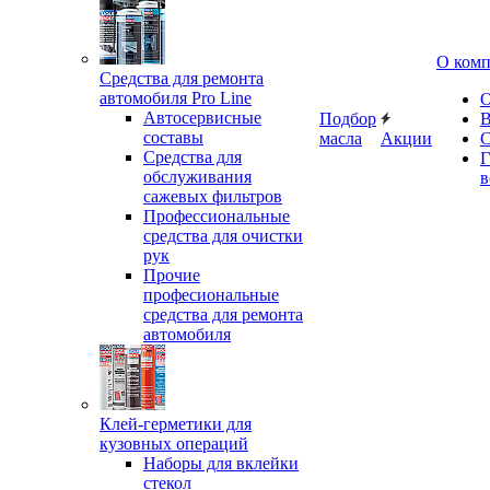
О ком
Средства для ремонта
автомобиля Pro Line
О
Автосервисные
Подбор
В
составы
масла
Акции
С
Средства для
Г
обслуживания
в
сажевых фильтров
Профессиональные
средства для очистки
рук
Прочие
професиональные
средства для ремонта
автомобиля
Клей-герметики для
кузовных операций
Наборы для вклейки
стекол