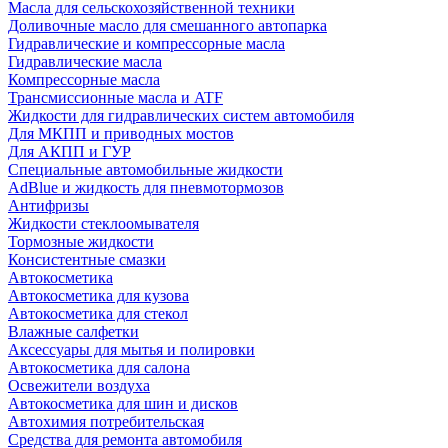
Масла для сельскохозяйственной техники
Доливочные масло для смешанного автопарка
Гидравлические и компрессорные масла
Гидравлические масла
Компрессорные масла
Трансмиссионные масла и ATF
Жидкости для гидравлических систем автомобиля
Для МКПП и приводных мостов
Для АКПП и ГУР
Специальные автомобильные жидкости
AdBlue и жидкость для пневмотормозов
Антифризы
Жидкости стеклоомывателя
Тормозные жидкости
Консистентные смазки
Автокосметика
Автокосметика для кузова
Автокосметика для стекол
Влажные салфетки
Аксессуары для мытья и полировки
Автокосметика для салона
Освежители воздуха
Автокосметика для шин и дисков
Автохимия потребительская
Средства для ремонта автомобиля