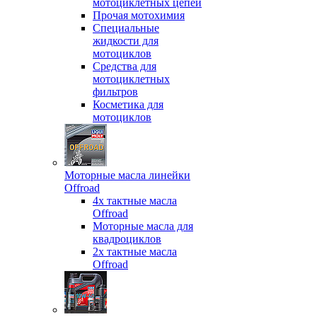
мотоциклетных цепей
Прочая мотохимия
Специальные
жидкости для
мотоциклов
Средства для
мотоциклетных
фильтров
Косметика для
мотоциклов
Моторные масла линейки
Offroad
4х тактные масла
Offroad
Моторные масла для
квадроциклов
2х тактные масла
Offroad