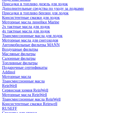
Присадки в топливо дизель для лодок
Дополнительные средства по уходу за лодками
Присадки в топливо бензин для лодок
Консистентные смазки для лодок
Моторные масла линейки Marine
2х тактные масла для лодок
4х тактные масла для лодок
Трансмиссионные масла для лодок
Моторные масла для снегоходов
Автомобильные фильтры MANN
Воздушные фильтры
Масляные фильтры
Салонные фильтры
Топливные фильтры
Подарочные сертификаты
Addinol
Моторные масла
Трансмиссионные масла
ReinWell
Сервисная химия ReinWell
Моторные масла ReinWell
Трансмиссионные масла ReinWell
Консистентные смазки Reinwell
RUSEFF
Средства для стекол