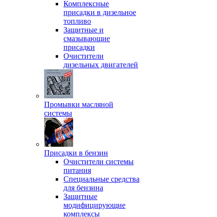
Комплексные
присадки в дизельное
топливо
Защитные и
смазывающие
присадки
Очистители
дизельных двигателей
Промывки масляной
системы
Присадки в бензин
Очистители системы
питания
Специальные срeдства
для бензина
Защитные
модифицирующие
комплексы