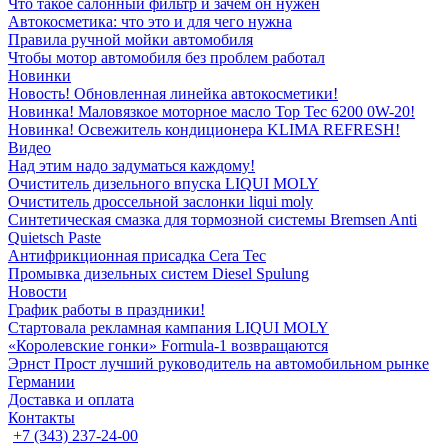
Что такое салонный фильтр и зачем он нужен
Автокосметика: что это и для чего нужна
Правила ручной мойки автомобиля
Чтобы мотор автомобиля без проблем работал
Новинки
Новость! Обновленная линейка автокосметики!
Новинка! Маловязкое моторное масло Top Tec 6200 0W-20!
Новинка! Освежитель кондиционера KLIMA REFRESH!
Видео
Над этим надо задуматься каждому!
Очиститель дизельного впуска LIQUI MOLY
Очиститель дроссельной заслонки liqui moly
Синтетическая смазка для тормозной системы Bremsen Anti
Quietsch Paste
Антифрикционная присадка Cera Tec
Промывка дизельных систем Diesel Spulung
Новости
График работы в праздники!
Стартовала рекламная кампания LIQUI MOLY
«Королевские гонки» Formula-1 возвращаются
Эрнст Прост лучший руководитель на автомобильном рынке
Германии
Доставка и оплата
Контакты
+7 (343) 237-24-00