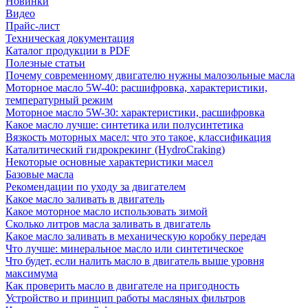
Новинки
Видео
Прайс-лист
Техническая документация
Каталог продукции в PDF
Полезные статьи
Почему современному двигателю нужны малозольные масла
Моторное масло 5W-40: расшифровка, характеристики,
температурный режим
Моторное масло 5W-30: характеристики, расшифровка
Какое масло лучше: синтетика или полусинтетика
Вязкость моторных масел: что это такое, классификация
Каталитический гидрокрекинг (НydroСraking)
Некоторые основные характеристики масел
Базовые масла
Рекомендации по уходу за двигателем
Какое масло заливать в двигатель
Какое моторное масло использовать зимой
Сколько литров масла заливать в двигатель
Какое масло заливать в механическую коробку передач
Что лучше: минеральное масло или синтетическое
Что будет, если налить масло в двигатель выше уровня
максимума
Как проверить масло в двигателе на пригодность
Устройство и принцип работы масляных фильтров