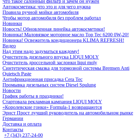
Что такое салонный фильтр и зачем он нужен
Автокосметика: что это и для чего нужна
Правила ручной мойки автомобиля
Чтобы мотор автомобиля без проблем работал
Новинки
Новость! Обновленная линейка автокосметики!
Новинка! Маловязкое моторное масло Top Tec 6200 0W-20!
Новинка! Освежитель кондиционера KLIMA REFRESH!
Видео
Над этим надо задуматься каждому!
Очиститель дизельного впуска LIQUI MOLY
Очиститель дроссельной заслонки liqui moly
Синтетическая смазка для тормозной системы Bremsen Anti
Quietsch Paste
Антифрикционная присадка Cera Tec
Промывка дизельных систем Diesel Spulung
Новости
График работы в праздники!
Стартовала рекламная кампания LIQUI MOLY
«Королевские гонки» Formula-1 возвращаются
Эрнст Прост лучший руководитель на автомобильном рынке
Германии
Доставка и оплата
Контакты
+7 (343) 237-24-00