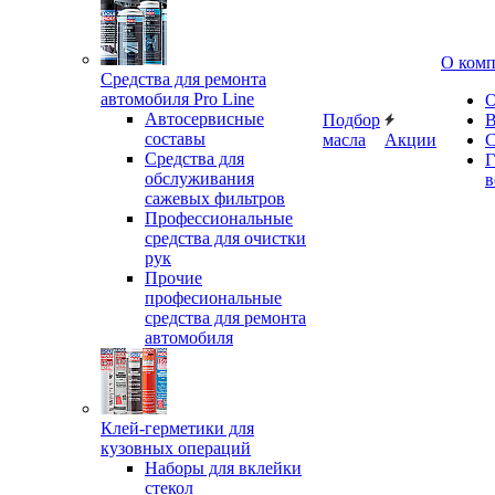
О ком
Средства для ремонта
автомобиля Pro Line
О
Автосервисные
Подбор
В
составы
масла
Акции
С
Средства для
Г
обслуживания
в
сажевых фильтров
Профессиональные
средства для очистки
рук
Прочие
професиональные
средства для ремонта
автомобиля
Клей-герметики для
кузовных операций
Наборы для вклейки
стекол