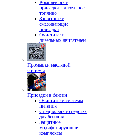
Комплексные
присадки в дизельное
топливо
Защитные и
смазывающие
присадки
Очистители
дизельных двигателей
Промывки масляной
системы
Присадки в бензин
Очистители системы
питания
Специальные срeдства
для бензина
Защитные
модифицирующие
комплексы