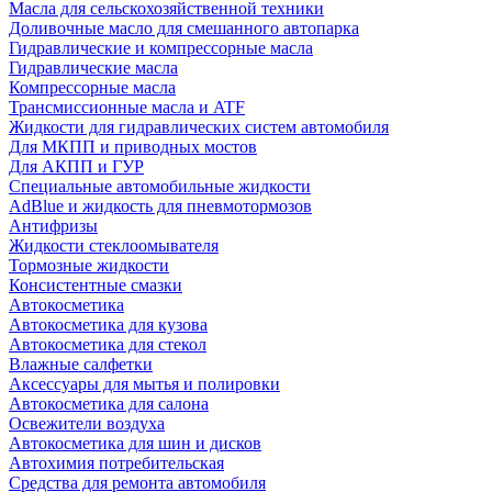
Масла для сельскохозяйственной техники
Доливочные масло для смешанного автопарка
Гидравлические и компрессорные масла
Гидравлические масла
Компрессорные масла
Трансмиссионные масла и ATF
Жидкости для гидравлических систем автомобиля
Для МКПП и приводных мостов
Для АКПП и ГУР
Специальные автомобильные жидкости
AdBlue и жидкость для пневмотормозов
Антифризы
Жидкости стеклоомывателя
Тормозные жидкости
Консистентные смазки
Автокосметика
Автокосметика для кузова
Автокосметика для стекол
Влажные салфетки
Аксессуары для мытья и полировки
Автокосметика для салона
Освежители воздуха
Автокосметика для шин и дисков
Автохимия потребительская
Средства для ремонта автомобиля