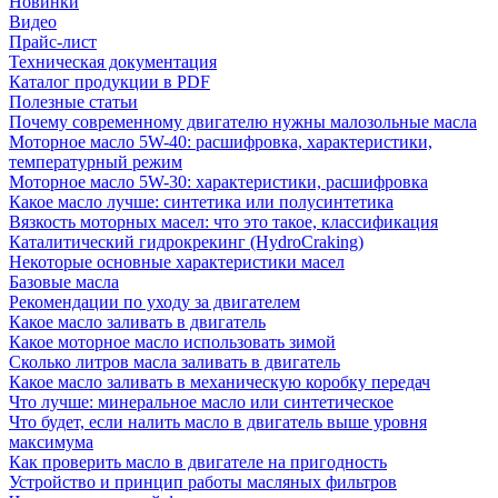
Новинки
Видео
Прайс-лист
Техническая документация
Каталог продукции в PDF
Полезные статьи
Почему современному двигателю нужны малозольные масла
Моторное масло 5W-40: расшифровка, характеристики,
температурный режим
Моторное масло 5W-30: характеристики, расшифровка
Какое масло лучше: синтетика или полусинтетика
Вязкость моторных масел: что это такое, классификация
Каталитический гидрокрекинг (НydroСraking)
Некоторые основные характеристики масел
Базовые масла
Рекомендации по уходу за двигателем
Какое масло заливать в двигатель
Какое моторное масло использовать зимой
Сколько литров масла заливать в двигатель
Какое масло заливать в механическую коробку передач
Что лучше: минеральное масло или синтетическое
Что будет, если налить масло в двигатель выше уровня
максимума
Как проверить масло в двигателе на пригодность
Устройство и принцип работы масляных фильтров