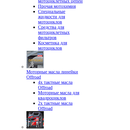
мотоциклетных цепей
Прочая мотохимия
Специальные
жидкости для
мотоциклов
Средства для
мотоциклетных
фильтров
Косметика для
мотоциклов
Моторные масла линейки
Offroad
4х тактные масла
Offroad
Моторные масла для
квадроциклов
2х тактные масла
Offroad