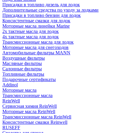
Присадки в топливо дизель для лодок
Дополнительные средства по уходу за лодками
Присадки в топливо бензин для лодок
Консистентные смазки для лодок
Моторные масла линейки Marine
2х тактные масла для лодок
4х тактные масла для лодок
Трансмиссионные масла для лодок
Моторные масла для снегоходов
Автомобильные фильтры MANN
Воздушные фильтры
Масляные фильтры
Салонные фильтры
Топливные фильтры
Подарочные сертификаты
Addinol
Моторные масла
Трансмиссионные масла
ReinWell
Сервисная химия ReinWell
Моторные масла ReinWell
Трансмиссионные масла ReinWell
Консистентные смазки Reinwell
RUSEFF
Средства для стекол