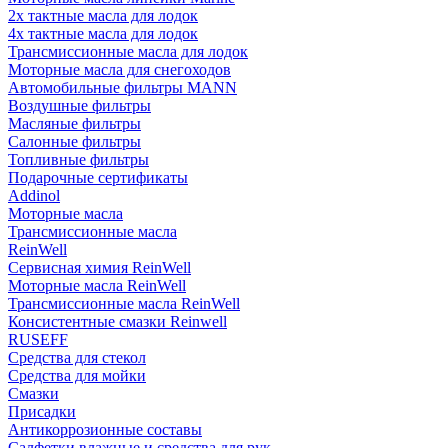
2х тактные масла для лодок
4х тактные масла для лодок
Трансмиссионные масла для лодок
Моторные масла для снегоходов
Автомобильные фильтры MANN
Воздушные фильтры
Масляные фильтры
Салонные фильтры
Топливные фильтры
Подарочные сертификаты
Addinol
Моторные масла
Трансмиссионные масла
ReinWell
Сервисная химия ReinWell
Моторные масла ReinWell
Трансмиссионные масла ReinWell
Консистентные смазки Reinwell
RUSEFF
Средства для стекол
Средства для мойки
Смазки
Присадки
Антикоррозионные составы
Салфетки влажные и средства для рук