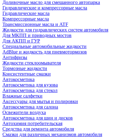
Доливочные масло для смешанного автопарка
Гидравлические и компрессорные масла
Гидравлические масла
Компрессорные масла
Трансмиссионные масла и ATF
Жидкости для гидравлических систем автомобиля
Для МКПП и приводных мостов
Для АКПП и ГУР
Специальные автомобильные жидкости
AdBlue и жидкость для пневмотормозов
Антифризы
Жидкости стеклоомывателя
Тормозные жидкости
Консистентные смазки
Автокосметика
Автокосметика для кузова
Автокосметика для стекол
Влажные салфетки
Аксессуары для мытья и полировки
Автокосметика для салона
Освежители воздуха
Автокосметика для шин и дисков
Автохимия потребительская
Средства для ремонта автомобиля
Смазки для различных механизмов автомобиля