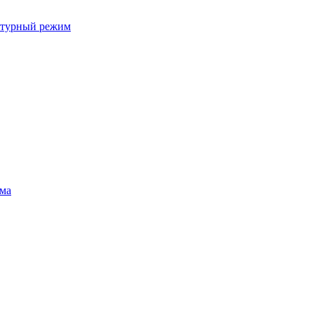
ратурный режим
ума