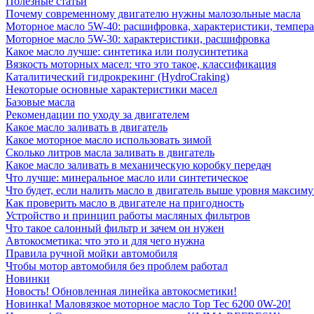
Полезные статьи
Почему современному двигателю нужны малозольные масла
Моторное масло 5W-40: расшифровка, характеристики, темпе
Моторное масло 5W-30: характеристики, расшифровка
Какое масло лучше: синтетика или полусинтетика
Вязкость моторных масел: что это такое, классификация
Каталитический гидрокрекинг (НydroСraking)
Некоторые основные характеристики масел
Базовые масла
Рекомендации по уходу за двигателем
Какое масло заливать в двигатель
Какое моторное масло использовать зимой
Сколько литров масла заливать в двигатель
Какое масло заливать в механическую коробку передач
Что лучше: минеральное масло или синтетическое
Что будет, если налить масло в двигатель выше уровня максим
Как проверить масло в двигателе на пригодность
Устройство и принцип работы масляных фильтров
Что такое салонный фильтр и зачем он нужен
Автокосметика: что это и для чего нужна
Правила ручной мойки автомобиля
Чтобы мотор автомобиля без проблем работал
Новинки
Новость! Обновленная линейка автокосметики!
Новинка! Маловязкое моторное масло Top Tec 6200 0W-20!