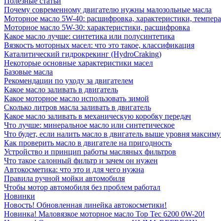
Полезные статьи
Почему современному двигателю нужны малозольные масла
Моторное масло 5W-40: расшифровка, характеристики, темпе
Моторное масло 5W-30: характеристики, расшифровка
Какое масло лучше: синтетика или полусинтетика
Вязкость моторных масел: что это такое, классификация
Каталитический гидрокрекинг (НydroСraking)
Некоторые основные характеристики масел
Базовые масла
Рекомендации по уходу за двигателем
Какое масло заливать в двигатель
Какое моторное масло использовать зимой
Сколько литров масла заливать в двигатель
Какое масло заливать в механическую коробку передач
Что лучше: минеральное масло или синтетическое
Что будет, если налить масло в двигатель выше уровня максим
Как проверить масло в двигателе на пригодность
Устройство и принцип работы масляных фильтров
Что такое салонный фильтр и зачем он нужен
Автокосметика: что это и для чего нужна
Правила ручной мойки автомобиля
Чтобы мотор автомобиля без проблем работал
Новинки
Новость! Обновленная линейка автокосметики!
Новинка! Маловязкое моторное масло Top Tec 6200 0W-20!