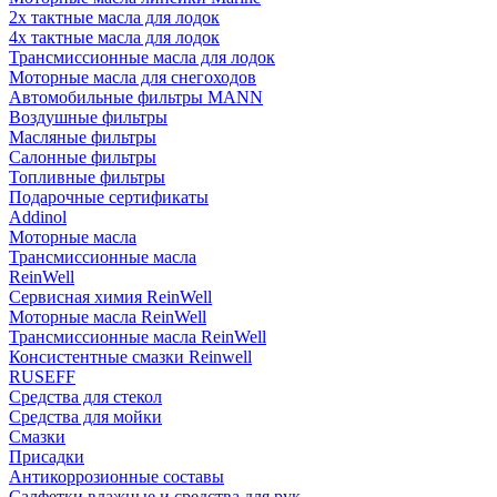
2х тактные масла для лодок
4х тактные масла для лодок
Трансмиссионные масла для лодок
Моторные масла для снегоходов
Автомобильные фильтры MANN
Воздушные фильтры
Масляные фильтры
Салонные фильтры
Топливные фильтры
Подарочные сертификаты
Addinol
Моторные масла
Трансмиссионные масла
ReinWell
Сервисная химия ReinWell
Моторные масла ReinWell
Трансмиссионные масла ReinWell
Консистентные смазки Reinwell
RUSEFF
Средства для стекол
Средства для мойки
Смазки
Присадки
Антикоррозионные составы
Салфетки влажные и средства для рук