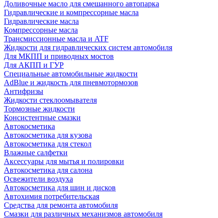
Доливочные масло для смешанного автопарка
Гидравлические и компрессорные масла
Гидравлические масла
Компрессорные масла
Трансмиссионные масла и ATF
Жидкости для гидравлических систем автомобиля
Для МКПП и приводных мостов
Для АКПП и ГУР
Специальные автомобильные жидкости
AdBlue и жидкость для пневмотормозов
Антифризы
Жидкости стеклоомывателя
Тормозные жидкости
Консистентные смазки
Автокосметика
Автокосметика для кузова
Автокосметика для стекол
Влажные салфетки
Аксессуары для мытья и полировки
Автокосметика для салона
Освежители воздуха
Автокосметика для шин и дисков
Автохимия потребительская
Средства для ремонта автомобиля
Смазки для различных механизмов автомобиля