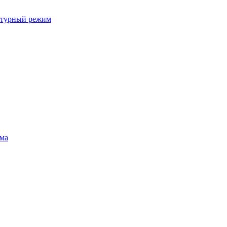
ратурный режим
ума