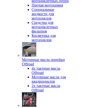
мотоциклетных цепей
Прочая мотохимия
Специальные
жидкости для
мотоциклов
Средства для
мотоциклетных
фильтров
Косметика для
мотоциклов
Моторные масла линейки
Offroad
4х тактные масла
Offroad
Моторные масла для
квадроциклов
2х тактные масла
Offroad