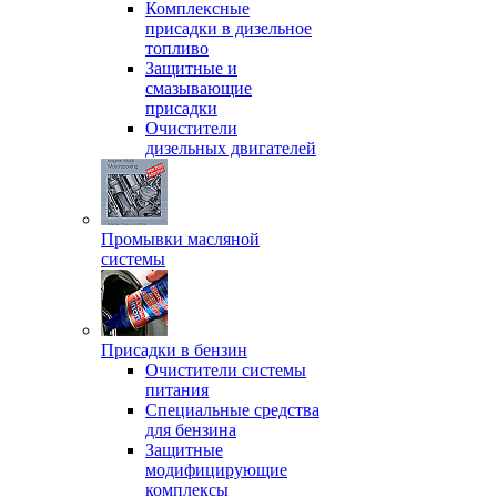
Комплексные
присадки в дизельное
топливо
Защитные и
смазывающие
присадки
Очистители
дизельных двигателей
Промывки масляной
системы
Присадки в бензин
Очистители системы
питания
Специальные срeдства
для бензина
Защитные
модифицирующие
комплексы