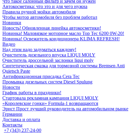
Что такое салонный фильтр и зачем он нужен
Автокосметика: что это и для чего нужна
Правила ручной мойки автомобиля
Чтобы мотор автомобиля без проблем работал
Новинки
Новость! Обновленная линейка автокосметики!
Новинка! Маловязкое моторное масло Top Tec 6200 0W-20!
Новинка! Освежитель кондиционера KLIMA REFRESH!
Видео
Над этим надо задуматься каждому!
Очиститель дизельного впуска LIQUI MOLY
Очиститель дроссельной заслонки liqui moly
Синтетическая смазка для тормозной системы Bremsen Anti
Quietsch Paste
Антифрикционная присадка Cera Tec
Промывка дизельных систем Diesel Spulung
Новости
График работы в праздники!
Стартовала рекламная кампания LIQUI MOLY
«Королевские гонки» Formula-1 возвращаются
Эрнст Прост лучший руководитель на автомобильном рынке
Германии
Доставка и оплата
Контакты
+7 (343) 237-24-00