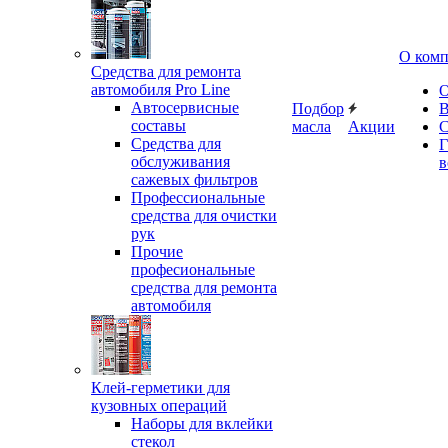
О ком
Средства для ремонта
автомобиля Pro Line
О
Автосервисные
Подбор
В
составы
масла
Акции
С
Средства для
Г
обслуживания
в
сажевых фильтров
Профессиональные
средства для очистки
рук
Прочие
професиональные
средства для ремонта
автомобиля
Клей-герметики для
кузовных операций
Наборы для вклейки
стекол