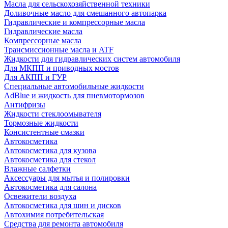
Масла для сельскохозяйственной техники
Доливочные масло для смешанного автопарка
Гидравлические и компрессорные масла
Гидравлические масла
Компрессорные масла
Трансмиссионные масла и ATF
Жидкости для гидравлических систем автомобиля
Для МКПП и приводных мостов
Для АКПП и ГУР
Специальные автомобильные жидкости
AdBlue и жидкость для пневмотормозов
Антифризы
Жидкости стеклоомывателя
Тормозные жидкости
Консистентные смазки
Автокосметика
Автокосметика для кузова
Автокосметика для стекол
Влажные салфетки
Аксессуары для мытья и полировки
Автокосметика для салона
Освежители воздуха
Автокосметика для шин и дисков
Автохимия потребительская
Средства для ремонта автомобиля