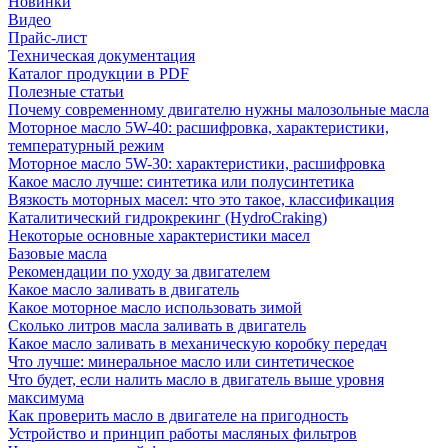
Новинки
Видео
Прайс-лист
Техническая документация
Каталог продукции в PDF
Полезные статьи
Почему современному двигателю нужны малозольные масла
Моторное масло 5W-40: расшифровка, характеристики,
температурный режим
Моторное масло 5W-30: характеристики, расшифровка
Какое масло лучше: синтетика или полусинтетика
Вязкость моторных масел: что это такое, классификация
Каталитический гидрокрекинг (НydroСraking)
Некоторые основные характеристики масел
Базовые масла
Рекомендации по уходу за двигателем
Какое масло заливать в двигатель
Какое моторное масло использовать зимой
Сколько литров масла заливать в двигатель
Какое масло заливать в механическую коробку передач
Что лучше: минеральное масло или синтетическое
Что будет, если налить масло в двигатель выше уровня
максимума
Как проверить масло в двигателе на пригодность
Устройство и принцип работы масляных фильтров