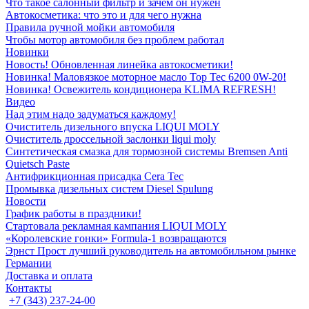
Что такое салонный фильтр и зачем он нужен
Автокосметика: что это и для чего нужна
Правила ручной мойки автомобиля
Чтобы мотор автомобиля без проблем работал
Новинки
Новость! Обновленная линейка автокосметики!
Новинка! Маловязкое моторное масло Top Tec 6200 0W-20!
Новинка! Освежитель кондиционера KLIMA REFRESH!
Видео
Над этим надо задуматься каждому!
Очиститель дизельного впуска LIQUI MOLY
Очиститель дроссельной заслонки liqui moly
Синтетическая смазка для тормозной системы Bremsen Anti
Quietsch Paste
Антифрикционная присадка Cera Tec
Промывка дизельных систем Diesel Spulung
Новости
График работы в праздники!
Стартовала рекламная кампания LIQUI MOLY
«Королевские гонки» Formula-1 возвращаются
Эрнст Прост лучший руководитель на автомобильном рынке
Германии
Доставка и оплата
Контакты
+7 (343) 237-24-00