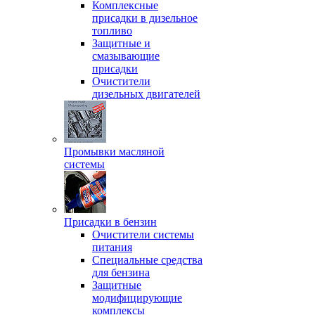
Комплексные
присадки в дизельное
топливо
Защитные и
смазывающие
присадки
Очистители
дизельных двигателей
Промывки масляной
системы
Присадки в бензин
Очистители системы
питания
Специальные срeдства
для бензина
Защитные
модифицирующие
комплексы