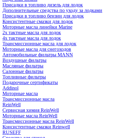
Присадки в топливо дизель для лодок
Дополнительные средства по уходу за лодками
Присадки в топливо бензин для лодок
Консистентные смазки для лодок
Моторные масла линейки Marine
2х тактные масла для лодок
4х тактные масла для лодок
Трансмиссионные масла для лодок
Моторные масла для снегоходов
Автомобильные фильтры MANN
Воздушные фильтры
Масляные фильтры
Салонные фильтры
Топливные фильтры
Подарочные сертификаты
Addinol
Моторные масла
Трансмиссионные масла
ReinWell
Сервисная химия ReinWell
Моторные масла ReinWell
Трансмиссионные масла ReinWell
Консистентные смазки Reinwell
RUSEFF
Средства для стекол