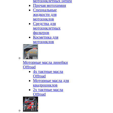
мотоциклетных цепей
Прочая мотохимия
Специальные
жидкости для
мотоциклов
Средства для
мотоциклетных
фильтров
Косметика для
мотоциклов
Моторные масла линейки
Offroad
4х тактные масла
Offroad
Моторные масла для
квадроциклов
2х тактные масла
Offroad