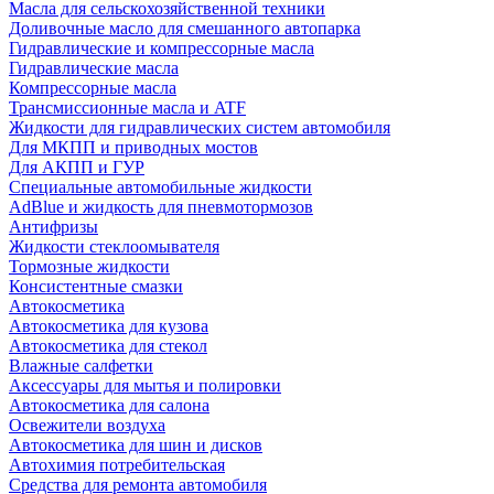
Масла для сельскохозяйственной техники
Доливочные масло для смешанного автопарка
Гидравлические и компрессорные масла
Гидравлические масла
Компрессорные масла
Трансмиссионные масла и ATF
Жидкости для гидравлических систем автомобиля
Для МКПП и приводных мостов
Для АКПП и ГУР
Специальные автомобильные жидкости
AdBlue и жидкость для пневмотормозов
Антифризы
Жидкости стеклоомывателя
Тормозные жидкости
Консистентные смазки
Автокосметика
Автокосметика для кузова
Автокосметика для стекол
Влажные салфетки
Аксессуары для мытья и полировки
Автокосметика для салона
Освежители воздуха
Автокосметика для шин и дисков
Автохимия потребительская
Средства для ремонта автомобиля