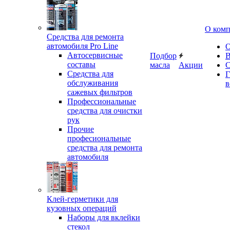
О ком
Средства для ремонта
автомобиля Pro Line
О
Автосервисные
Подбор
В
составы
масла
Акции
С
Средства для
Г
обслуживания
в
сажевых фильтров
Профессиональные
средства для очистки
рук
Прочие
професиональные
средства для ремонта
автомобиля
Клей-герметики для
кузовных операций
Наборы для вклейки
стекол