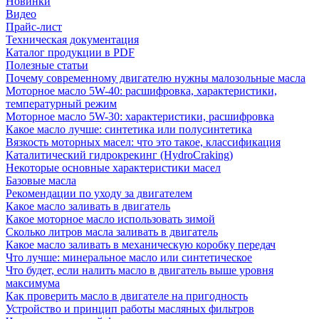
Новинки
Видео
Прайс-лист
Техническая документация
Каталог продукции в PDF
Полезные статьи
Почему современному двигателю нужны малозольные масла
Моторное масло 5W-40: расшифровка, характеристики,
температурный режим
Моторное масло 5W-30: характеристики, расшифровка
Какое масло лучше: синтетика или полусинтетика
Вязкость моторных масел: что это такое, классификация
Каталитический гидрокрекинг (НydroСraking)
Некоторые основные характеристики масел
Базовые масла
Рекомендации по уходу за двигателем
Какое масло заливать в двигатель
Какое моторное масло использовать зимой
Сколько литров масла заливать в двигатель
Какое масло заливать в механическую коробку передач
Что лучше: минеральное масло или синтетическое
Что будет, если налить масло в двигатель выше уровня
максимума
Как проверить масло в двигателе на пригодность
Устройство и принцип работы масляных фильтров