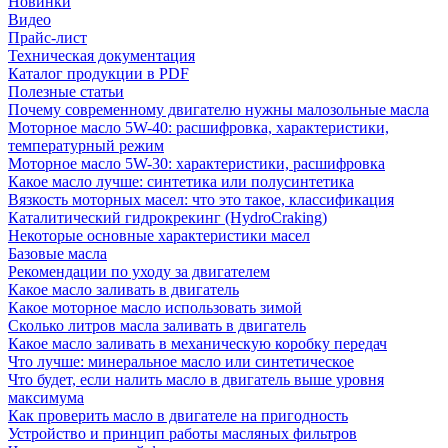
Новинки
Видео
Прайс-лист
Техническая документация
Каталог продукции в PDF
Полезные статьи
Почему современному двигателю нужны малозольные масла
Моторное масло 5W-40: расшифровка, характеристики,
температурный режим
Моторное масло 5W-30: характеристики, расшифровка
Какое масло лучше: синтетика или полусинтетика
Вязкость моторных масел: что это такое, классификация
Каталитический гидрокрекинг (НydroСraking)
Некоторые основные характеристики масел
Базовые масла
Рекомендации по уходу за двигателем
Какое масло заливать в двигатель
Какое моторное масло использовать зимой
Сколько литров масла заливать в двигатель
Какое масло заливать в механическую коробку передач
Что лучше: минеральное масло или синтетическое
Что будет, если налить масло в двигатель выше уровня
максимума
Как проверить масло в двигателе на пригодность
Устройство и принцип работы масляных фильтров