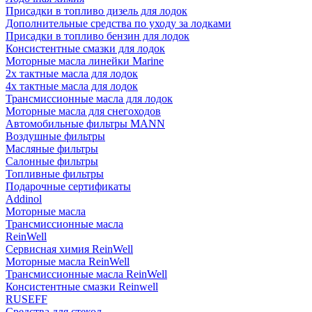
Присадки в топливо дизель для лодок
Дополнительные средства по уходу за лодками
Присадки в топливо бензин для лодок
Консистентные смазки для лодок
Моторные масла линейки Marine
2х тактные масла для лодок
4х тактные масла для лодок
Трансмиссионные масла для лодок
Моторные масла для снегоходов
Автомобильные фильтры MANN
Воздушные фильтры
Масляные фильтры
Салонные фильтры
Топливные фильтры
Подарочные сертификаты
Addinol
Моторные масла
Трансмиссионные масла
ReinWell
Сервисная химия ReinWell
Моторные масла ReinWell
Трансмиссионные масла ReinWell
Консистентные смазки Reinwell
RUSEFF
Средства для стекол