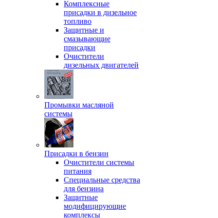
Комплексные
присадки в дизельное
топливо
Защитные и
смазывающие
присадки
Очистители
дизельных двигателей
Промывки масляной
системы
Присадки в бензин
Очистители системы
питания
Специальные срeдства
для бензина
Защитные
модифицирующие
комплексы