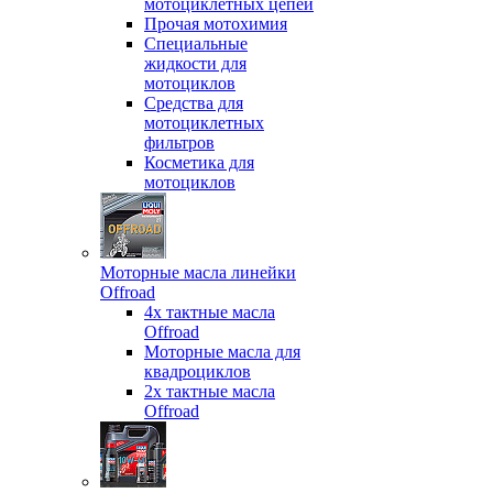
мотоциклетных цепей
Прочая мотохимия
Специальные
жидкости для
мотоциклов
Средства для
мотоциклетных
фильтров
Косметика для
мотоциклов
Моторные масла линейки
Offroad
4х тактные масла
Offroad
Моторные масла для
квадроциклов
2х тактные масла
Offroad