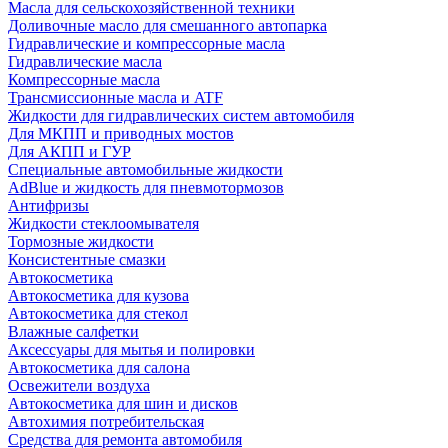
Масла для сельскохозяйственной техники
Доливочные масло для смешанного автопарка
Гидравлические и компрессорные масла
Гидравлические масла
Компрессорные масла
Трансмиссионные масла и ATF
Жидкости для гидравлических систем автомобиля
Для МКПП и приводных мостов
Для АКПП и ГУР
Специальные автомобильные жидкости
AdBlue и жидкость для пневмотормозов
Антифризы
Жидкости стеклоомывателя
Тормозные жидкости
Консистентные смазки
Автокосметика
Автокосметика для кузова
Автокосметика для стекол
Влажные салфетки
Аксессуары для мытья и полировки
Автокосметика для салона
Освежители воздуха
Автокосметика для шин и дисков
Автохимия потребительская
Средства для ремонта автомобиля