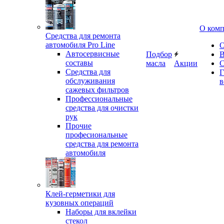
О ком
Средства для ремонта
автомобиля Pro Line
О
Автосервисные
Подбор
В
составы
масла
Акции
С
Средства для
Г
обслуживания
в
сажевых фильтров
Профессиональные
средства для очистки
рук
Прочие
професиональные
средства для ремонта
автомобиля
Клей-герметики для
кузовных операций
Наборы для вклейки
стекол