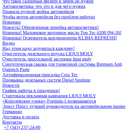
Что такое салонный фильтр и зачем он нужен
Автокосметика: что это и для чего нужна
Правила ручной мойки автомобиля
Чтобы мотор автомобиля без проблем работал
Новинки
Новость! Обновленная линейка автокосметики!
Новинка! Маловязкое моторное масло Top Tec 6200 0W-20!
Новинка! Освежитель кондиционера KLIMA REFRESH!
Видео
Над этим надо задуматься каждому!
Очиститель дизельного впуска LIQUI MOLY
Очиститель дроссельной заслонки liqui moly
Синтетическая смазка для тормозной системы Bremsen Anti
Quietsch Paste
Антифрикционная присадка Cera Tec
Промывка дизельных систем Diesel Spulung
Новости
График работы в праздники!
Стартовала рекламная кампания LIQUI MOLY
«Королевские гонки» Formula-1 возвращаются
Эрнст Прост лучший руководитель на автомобильном рынке
Германии
Доставка и оплата
Контакты
+7 (343) 237-24-00