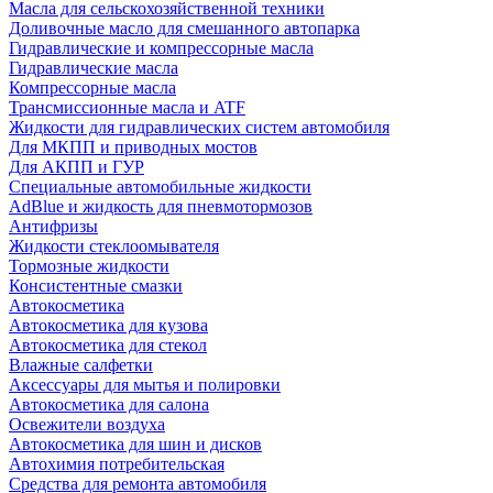
Масла для сельскохозяйственной техники
Доливочные масло для смешанного автопарка
Гидравлические и компрессорные масла
Гидравлические масла
Компрессорные масла
Трансмиссионные масла и ATF
Жидкости для гидравлических систем автомобиля
Для МКПП и приводных мостов
Для АКПП и ГУР
Специальные автомобильные жидкости
AdBlue и жидкость для пневмотормозов
Антифризы
Жидкости стеклоомывателя
Тормозные жидкости
Консистентные смазки
Автокосметика
Автокосметика для кузова
Автокосметика для стекол
Влажные салфетки
Аксессуары для мытья и полировки
Автокосметика для салона
Освежители воздуха
Автокосметика для шин и дисков
Автохимия потребительская
Средства для ремонта автомобиля