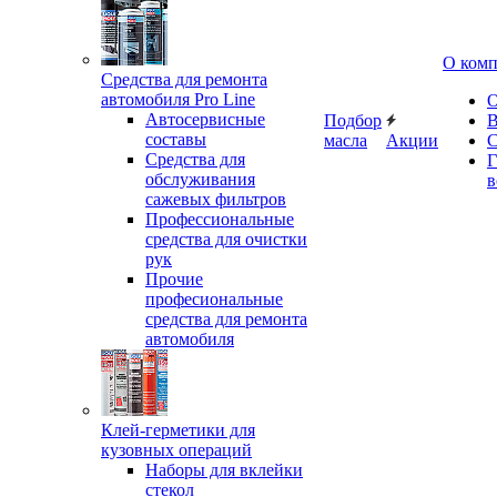
О ком
Средства для ремонта
автомобиля Pro Line
О
Автосервисные
Подбор
В
составы
масла
Акции
С
Средства для
Г
обслуживания
в
сажевых фильтров
Профессиональные
средства для очистки
рук
Прочие
професиональные
средства для ремонта
автомобиля
Клей-герметики для
кузовных операций
Наборы для вклейки
стекол