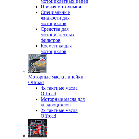
мотоциклетных цепей
Прочая мотохимия
Специальные
жидкости для
мотоциклов
Средства для
мотоциклетных
фильтров
Косметика для
мотоциклов
Моторные масла линейки
Offroad
4х тактные масла
Offroad
Моторные масла для
квадроциклов
2х тактные масла
Offroad