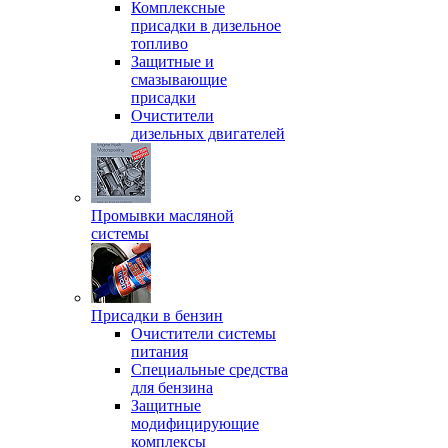
Комплексные
присадки в дизельное
топливо
Защитные и
смазывающие
присадки
Очистители
дизельных двигателей
Промывки масляной
системы
Присадки в бензин
Очистители системы
питания
Специальные срeдства
для бензина
Защитные
модифицирующие
комплексы