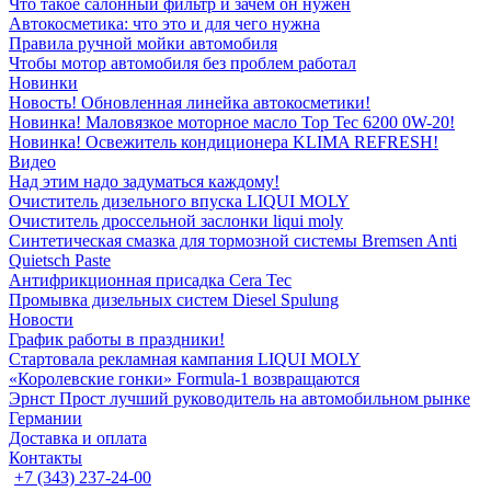
Что такое салонный фильтр и зачем он нужен
Автокосметика: что это и для чего нужна
Правила ручной мойки автомобиля
Чтобы мотор автомобиля без проблем работал
Новинки
Новость! Обновленная линейка автокосметики!
Новинка! Маловязкое моторное масло Top Tec 6200 0W-20!
Новинка! Освежитель кондиционера KLIMA REFRESH!
Видео
Над этим надо задуматься каждому!
Очиститель дизельного впуска LIQUI MOLY
Очиститель дроссельной заслонки liqui moly
Синтетическая смазка для тормозной системы Bremsen Anti
Quietsch Paste
Антифрикционная присадка Cera Tec
Промывка дизельных систем Diesel Spulung
Новости
График работы в праздники!
Стартовала рекламная кампания LIQUI MOLY
«Королевские гонки» Formula-1 возвращаются
Эрнст Прост лучший руководитель на автомобильном рынке
Германии
Доставка и оплата
Контакты
+7 (343) 237-24-00