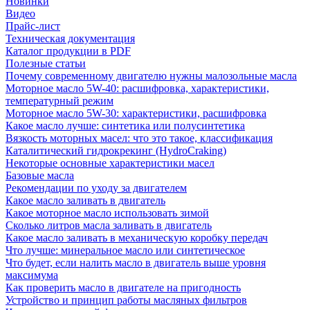
Новинки
Видео
Прайс-лист
Техническая документация
Каталог продукции в PDF
Полезные статьи
Почему современному двигателю нужны малозольные масла
Моторное масло 5W-40: расшифровка, характеристики,
температурный режим
Моторное масло 5W-30: характеристики, расшифровка
Какое масло лучше: синтетика или полусинтетика
Вязкость моторных масел: что это такое, классификация
Каталитический гидрокрекинг (НydroСraking)
Некоторые основные характеристики масел
Базовые масла
Рекомендации по уходу за двигателем
Какое масло заливать в двигатель
Какое моторное масло использовать зимой
Сколько литров масла заливать в двигатель
Какое масло заливать в механическую коробку передач
Что лучше: минеральное масло или синтетическое
Что будет, если налить масло в двигатель выше уровня
максимума
Как проверить масло в двигателе на пригодность
Устройство и принцип работы масляных фильтров