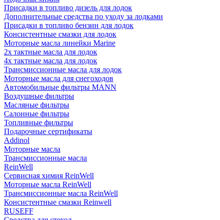
Присадки в топливо дизель для лодок
Дополнительные средства по уходу за лодками
Присадки в топливо бензин для лодок
Консистентные смазки для лодок
Моторные масла линейки Marine
2х тактные масла для лодок
4х тактные масла для лодок
Трансмиссионные масла для лодок
Моторные масла для снегоходов
Автомобильные фильтры MANN
Воздушные фильтры
Масляные фильтры
Салонные фильтры
Топливные фильтры
Подарочные сертификаты
Addinol
Моторные масла
Трансмиссионные масла
ReinWell
Сервисная химия ReinWell
Моторные масла ReinWell
Трансмиссионные масла ReinWell
Консистентные смазки Reinwell
RUSEFF
Средства для стекол