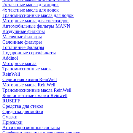
2х тактные масла для лодок
4х тактные масла для лодок
Трансмиссионные масла для лодок
Моторные масла для снегоходов
Автомобильные фильтры MANN
Воздушные фильтры
Масляные фильтры
Салонные фильтры
Топливные фильтры
Подарочные сертификаты
Addinol
Моторные масла
Трансмиссионные масла
ReinWell
Сервисная химия ReinWell
Моторные масла ReinWell
Трансмиссионные масла ReinWell
Консистентные смазки Reinwell
RUSEFF
Средства для стекол
Средства для мойки
Смазки
Присадки
Антикоррозионные составы
Салфетки влажные и средства для рук