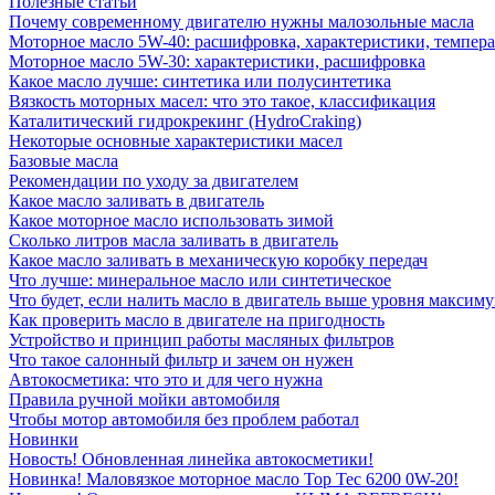
Полезные статьи
Почему современному двигателю нужны малозольные масла
Моторное масло 5W-40: расшифровка, характеристики, темпе
Моторное масло 5W-30: характеристики, расшифровка
Какое масло лучше: синтетика или полусинтетика
Вязкость моторных масел: что это такое, классификация
Каталитический гидрокрекинг (НydroСraking)
Некоторые основные характеристики масел
Базовые масла
Рекомендации по уходу за двигателем
Какое масло заливать в двигатель
Какое моторное масло использовать зимой
Сколько литров масла заливать в двигатель
Какое масло заливать в механическую коробку передач
Что лучше: минеральное масло или синтетическое
Что будет, если налить масло в двигатель выше уровня максим
Как проверить масло в двигателе на пригодность
Устройство и принцип работы масляных фильтров
Что такое салонный фильтр и зачем он нужен
Автокосметика: что это и для чего нужна
Правила ручной мойки автомобиля
Чтобы мотор автомобиля без проблем работал
Новинки
Новость! Обновленная линейка автокосметики!
Новинка! Маловязкое моторное масло Top Tec 6200 0W-20!