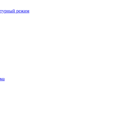
ратурный режим
ума