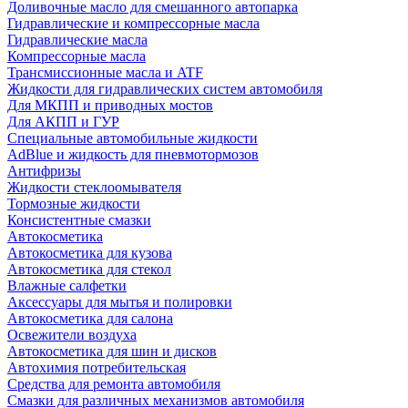
Доливочные масло для смешанного автопарка
Гидравлические и компрессорные масла
Гидравлические масла
Компрессорные масла
Трансмиссионные масла и ATF
Жидкости для гидравлических систем автомобиля
Для МКПП и приводных мостов
Для АКПП и ГУР
Специальные автомобильные жидкости
AdBlue и жидкость для пневмотормозов
Антифризы
Жидкости стеклоомывателя
Тормозные жидкости
Консистентные смазки
Автокосметика
Автокосметика для кузова
Автокосметика для стекол
Влажные салфетки
Аксессуары для мытья и полировки
Автокосметика для салона
Освежители воздуха
Автокосметика для шин и дисков
Автохимия потребительская
Средства для ремонта автомобиля
Смазки для различных механизмов автомобиля