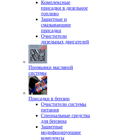
Комплексные
присадки в дизельное
топливо
Защитные и
смазывающие
присадки
Очистители
дизельных двигателей
Промывки масляной
системы
Присадки в бензин
Очистители системы
питания
Специальные срeдства
для бензина
Защитные
модифицирующие
комплексы