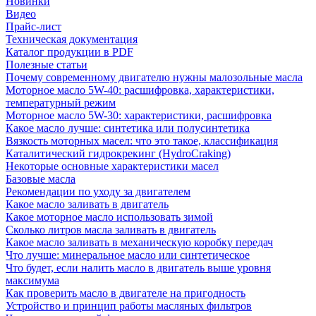
Новинки
Видео
Прайс-лист
Техническая документация
Каталог продукции в PDF
Полезные статьи
Почему современному двигателю нужны малозольные масла
Моторное масло 5W-40: расшифровка, характеристики,
температурный режим
Моторное масло 5W-30: характеристики, расшифровка
Какое масло лучше: синтетика или полусинтетика
Вязкость моторных масел: что это такое, классификация
Каталитический гидрокрекинг (НydroСraking)
Некоторые основные характеристики масел
Базовые масла
Рекомендации по уходу за двигателем
Какое масло заливать в двигатель
Какое моторное масло использовать зимой
Сколько литров масла заливать в двигатель
Какое масло заливать в механическую коробку передач
Что лучше: минеральное масло или синтетическое
Что будет, если налить масло в двигатель выше уровня
максимума
Как проверить масло в двигателе на пригодность
Устройство и принцип работы масляных фильтров