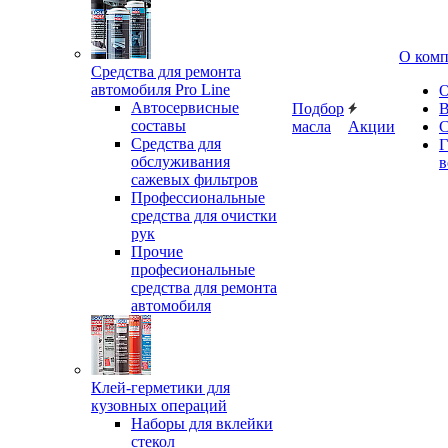
О ком
Средства для ремонта
автомобиля Pro Line
О
Автосервисные
Подбор
В
составы
масла
Акции
С
Средства для
Г
обслуживания
в
сажевых фильтров
Профессиональные
средства для очистки
рук
Прочие
професиональные
средства для ремонта
автомобиля
Клей-герметики для
кузовных операций
Наборы для вклейки
стекол