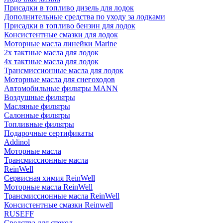
Присадки в топливо дизель для лодок
Дополнительные средства по уходу за лодками
Присадки в топливо бензин для лодок
Консистентные смазки для лодок
Моторные масла линейки Marine
2х тактные масла для лодок
4х тактные масла для лодок
Трансмиссионные масла для лодок
Моторные масла для снегоходов
Автомобильные фильтры MANN
Воздушные фильтры
Масляные фильтры
Салонные фильтры
Топливные фильтры
Подарочные сертификаты
Addinol
Моторные масла
Трансмиссионные масла
ReinWell
Сервисная химия ReinWell
Моторные масла ReinWell
Трансмиссионные масла ReinWell
Консистентные смазки Reinwell
RUSEFF
Средства для стекол