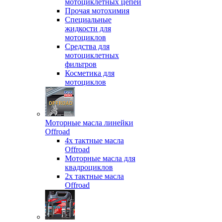
мотоциклетных цепей
Прочая мотохимия
Специальные
жидкости для
мотоциклов
Средства для
мотоциклетных
фильтров
Косметика для
мотоциклов
Моторные масла линейки
Offroad
4х тактные масла
Offroad
Моторные масла для
квадроциклов
2х тактные масла
Offroad