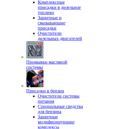
Комплексные
присадки в дизельное
топливо
Защитные и
смазывающие
присадки
Очистители
дизельных двигателей
Промывки масляной
системы
Присадки в бензин
Очистители системы
питания
Специальные срeдства
для бензина
Защитные
модифицирующие
комплексы