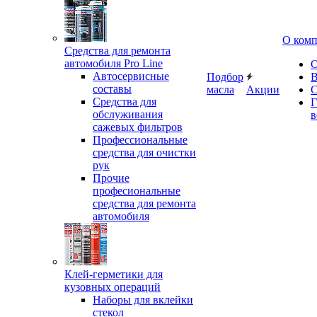
О ком
Средства для ремонта
автомобиля Pro Line
О
Автосервисные
Подбор
В
составы
масла
Акции
С
Средства для
Г
обслуживания
в
сажевых фильтров
Профессиональные
средства для очистки
рук
Прочие
професиональные
средства для ремонта
автомобиля
Клей-герметики для
кузовных операций
Наборы для вклейки
стекол