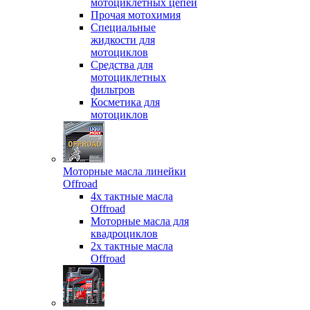
мотоциклетных цепей
Прочая мотохимия
Специальные
жидкости для
мотоциклов
Средства для
мотоциклетных
фильтров
Косметика для
мотоциклов
Моторные масла линейки
Offroad
4х тактные масла
Offroad
Моторные масла для
квадроциклов
2х тактные масла
Offroad