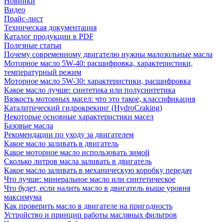
Новинки
Видео
Прайс-лист
Техническая документация
Каталог продукции в PDF
Полезные статьи
Почему современному двигателю нужны малозольные масла
Моторное масло 5W-40: расшифровка, характеристики,
температурный режим
Моторное масло 5W-30: характеристики, расшифровка
Какое масло лучше: синтетика или полусинтетика
Вязкость моторных масел: что это такое, классификация
Каталитический гидрокрекинг (НydroСraking)
Некоторые основные характеристики масел
Базовые масла
Рекомендации по уходу за двигателем
Какое масло заливать в двигатель
Какое моторное масло использовать зимой
Сколько литров масла заливать в двигатель
Какое масло заливать в механическую коробку передач
Что лучше: минеральное масло или синтетическое
Что будет, если налить масло в двигатель выше уровня
максимума
Как проверить масло в двигателе на пригодность
Устройство и принцип работы масляных фильтров