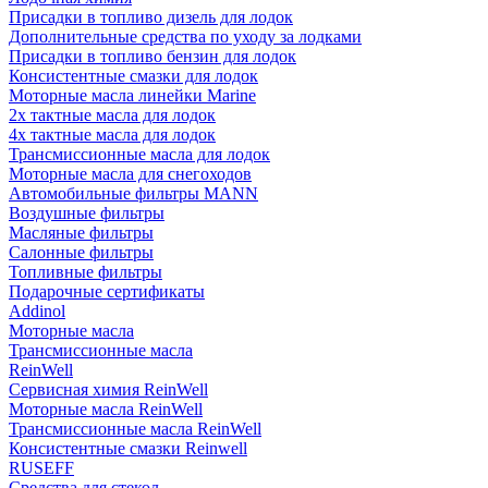
Присадки в топливо дизель для лодок
Дополнительные средства по уходу за лодками
Присадки в топливо бензин для лодок
Консистентные смазки для лодок
Моторные масла линейки Marine
2х тактные масла для лодок
4х тактные масла для лодок
Трансмиссионные масла для лодок
Моторные масла для снегоходов
Автомобильные фильтры MANN
Воздушные фильтры
Масляные фильтры
Салонные фильтры
Топливные фильтры
Подарочные сертификаты
Addinol
Моторные масла
Трансмиссионные масла
ReinWell
Сервисная химия ReinWell
Моторные масла ReinWell
Трансмиссионные масла ReinWell
Консистентные смазки Reinwell
RUSEFF
Средства для стекол