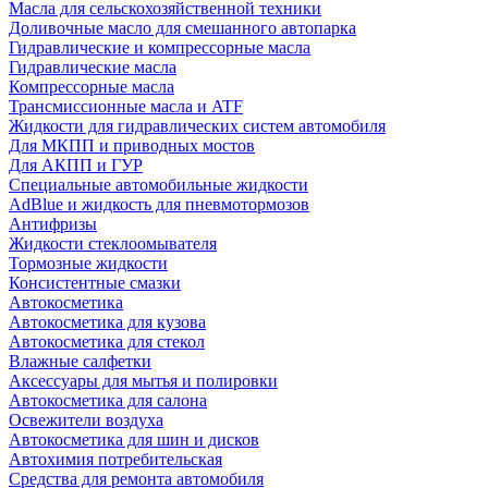
Масла для сельскохозяйственной техники
Доливочные масло для смешанного автопарка
Гидравлические и компрессорные масла
Гидравлические масла
Компрессорные масла
Трансмиссионные масла и ATF
Жидкости для гидравлических систем автомобиля
Для МКПП и приводных мостов
Для АКПП и ГУР
Специальные автомобильные жидкости
AdBlue и жидкость для пневмотормозов
Антифризы
Жидкости стеклоомывателя
Тормозные жидкости
Консистентные смазки
Автокосметика
Автокосметика для кузова
Автокосметика для стекол
Влажные салфетки
Аксессуары для мытья и полировки
Автокосметика для салона
Освежители воздуха
Автокосметика для шин и дисков
Автохимия потребительская
Средства для ремонта автомобиля