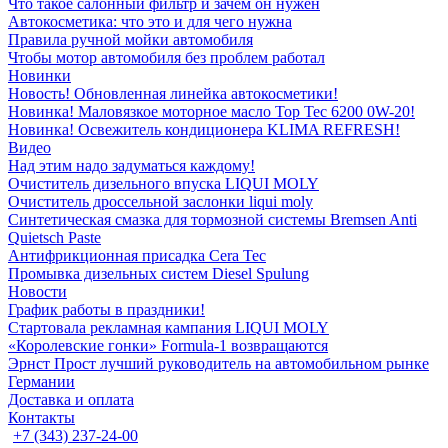
Что такое салонный фильтр и зачем он нужен
Автокосметика: что это и для чего нужна
Правила ручной мойки автомобиля
Чтобы мотор автомобиля без проблем работал
Новинки
Новость! Обновленная линейка автокосметики!
Новинка! Маловязкое моторное масло Top Tec 6200 0W-20!
Новинка! Освежитель кондиционера KLIMA REFRESH!
Видео
Над этим надо задуматься каждому!
Очиститель дизельного впуска LIQUI MOLY
Очиститель дроссельной заслонки liqui moly
Синтетическая смазка для тормозной системы Bremsen Anti
Quietsch Paste
Антифрикционная присадка Cera Tec
Промывка дизельных систем Diesel Spulung
Новости
График работы в праздники!
Стартовала рекламная кампания LIQUI MOLY
«Королевские гонки» Formula-1 возвращаются
Эрнст Прост лучший руководитель на автомобильном рынке
Германии
Доставка и оплата
Контакты
+7 (343) 237-24-00