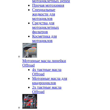
мотоциклетных цепей
Прочая мотохимия
Специальные
жидкости для
мотоциклов
Средства для
мотоциклетных
фильтров
Косметика для
мотоциклов
Моторные масла линейки
Offroad
4х тактные масла
Offroad
Моторные масла для
квадроциклов
2х тактные масла
Offroad