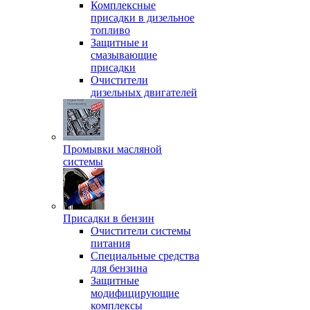
Комплексные
присадки в дизельное
топливо
Защитные и
смазывающие
присадки
Очистители
дизельных двигателей
Промывки масляной
системы
Присадки в бензин
Очистители системы
питания
Специальные срeдства
для бензина
Защитные
модифицирующие
комплексы