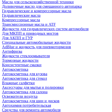
Масла для сельскохозяйственной техники
Доливочные масло для смешанного автопарка
Гидравлические и компрессорные масла
Гидравлические масла
Компрессорные масла
Трансмиссионные масла и ATF
Жидкости для гидравлических систем автомобиля
Для МКПП и приводных мостов
Для АКПП и ГУР
Специальные автомобильные жидкости
AdBlue и жидкость для пневмотормозов
Антифризы
Жидкости стеклоомывателя
Тормозные жидкости
Консистентные смазки
Автокосметика
Автокосметика для кузова
Автокосметика для стекол
Влажные салфетки
Аксессуары для мытья и полировки
Автокосметика для салона
Освежители воздуха
Автокосметика для шин и дисков
Автохимия потребительская
Средства для ремонта автомобиля