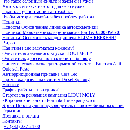
Что такое салонный фильтр и зачем он нужен
Автокосметика: что это и для чего нужна
Правила ручной мойки автомобиля
Чтобы мотор автомобиля без проблем работал
Новинки
Новость! Обновленная линейка автокосметики!
Новинка! Маловязкое моторное масло Top Tec 6200 0W-20!
Новинка! Освежитель кондиционера KLIMA REFRESH!
Видео
Над этим надо задуматься каждому!
Очиститель дизельного впуска LIQUI MOLY
Очиститель дроссельной заслонки liqui moly
Синтетическая смазка для тормозной системы Bremsen Anti
Quietsch Paste
Антифрикционная присадка Cera Tec
Промывка дизельных систем Diesel Spulung
Новости
График работы в праздники!
Стартовала рекламная кампания LIQUI MOLY
«Королевские гонки» Formula-1 возвращаются
Эрнст Прост лучший руководитель на автомобильном рынке
Германии
Доставка и оплата
Контакты
+7 (343) 237-24-00