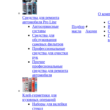
О ком
Средства для ремонта
автомобиля Pro Line
О
Автосервисные
Подбор
В
составы
масла
Акции
С
Средства для
Г
обслуживания
в
сажевых фильтров
Профессиональные
средства для очистки
рук
Прочие
професиональные
средства для ремонта
автомобиля
Клей-герметики для
кузовных операций
Наборы для вклейки
стекол