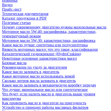
Новинки
Видео
Прайс-лист
Техническая документация
Каталог продукции в PDF
Полезные статьи
Почему современному двигателю нужны малозольные масла
Моторное масло 5W-40: расшифровка, характеристики,
температурный режим
Моторное масло 5W-30: характеристики, расшифровка
Какое масло лучше: синтетика или полусинтетика
Вязкость моторных масел: что это такое, классификация
Каталитический гидрокрекинг (НydroСraking)
Некоторые основные характеристики масел
Базовые масла
Рекомендации по уходу за двигателем
Какое масло заливать в двигатель
Какое моторное масло использовать зимой
Сколько литров масла заливать в двигатель
Какое масло заливать в механическую коробку передач
Что лучше: минеральное масло или синтетическое
Что будет, если налить масло в двигатель выше уровня
максимума
Как проверить масло в двигателе на пригодность
Устройство и принцип работы масляных фильтров