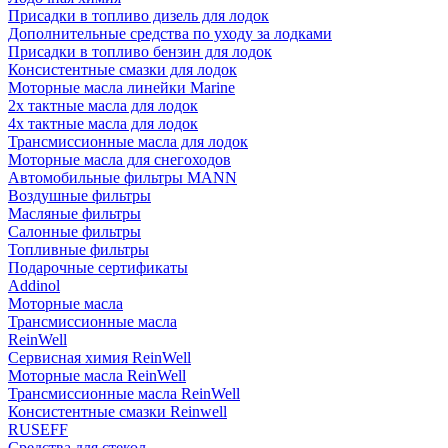
Присадки в топливо дизель для лодок
Дополнительные средства по уходу за лодками
Присадки в топливо бензин для лодок
Консистентные смазки для лодок
Моторные масла линейки Marine
2х тактные масла для лодок
4х тактные масла для лодок
Трансмиссионные масла для лодок
Моторные масла для снегоходов
Автомобильные фильтры MANN
Воздушные фильтры
Масляные фильтры
Салонные фильтры
Топливные фильтры
Подарочные сертификаты
Addinol
Моторные масла
Трансмиссионные масла
ReinWell
Сервисная химия ReinWell
Моторные масла ReinWell
Трансмиссионные масла ReinWell
Консистентные смазки Reinwell
RUSEFF
Средства для стекол