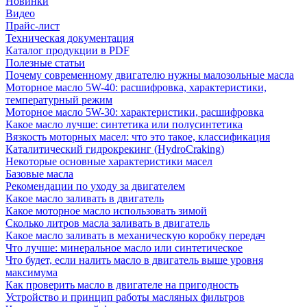
Новинки
Видео
Прайс-лист
Техническая документация
Каталог продукции в PDF
Полезные статьи
Почему современному двигателю нужны малозольные масла
Моторное масло 5W-40: расшифровка, характеристики,
температурный режим
Моторное масло 5W-30: характеристики, расшифровка
Какое масло лучше: синтетика или полусинтетика
Вязкость моторных масел: что это такое, классификация
Каталитический гидрокрекинг (НydroСraking)
Некоторые основные характеристики масел
Базовые масла
Рекомендации по уходу за двигателем
Какое масло заливать в двигатель
Какое моторное масло использовать зимой
Сколько литров масла заливать в двигатель
Какое масло заливать в механическую коробку передач
Что лучше: минеральное масло или синтетическое
Что будет, если налить масло в двигатель выше уровня
максимума
Как проверить масло в двигателе на пригодность
Устройство и принцип работы масляных фильтров