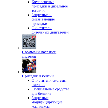
Комплексные
присадки в дизельное
топливо
Защитные и
смазывающие
присадки
Очистители
дизельных двигателей
Промывки масляной
системы
Присадки в бензин
Очистители системы
питания
Специальные срeдства
для бензина
Защитные
модифицирующие
комплексы