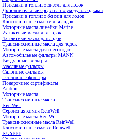
Присадки в топливо дизель для лодок
Дополнительные средства по уходу за лодками
Присадки в топливо бензин для лодок
Консистентные смазки для лодок
Моторные масла линейки Marine
2х тактные масла для лодок
4х тактные масла для лодок
Трансмиссионные масла для лодок
Моторные масла для снегоходов
Автомобильные фильтры MANN
Воздушные фильтры
Масляные фильтры
Салонные фильтры
Топливные фильтры
Подарочные сертификаты
Addinol
Моторные масла
Трансмиссионные масла
ReinWell
Сервисная химия ReinWell
Моторные масла ReinWell
Трансмиссионные масла ReinWell
Консистентные смазки Reinwell
RUSEFF
Средства для стекол