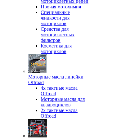
мотоциклетных цепей
Прочая мотохимия
Специальные
жидкости для
мотоциклов
Средства для
мотоциклетных
фильтров
Косметика для
мотоциклов
Моторные масла линейки
Offroad
4х тактные масла
Offroad
Моторные масла для
квадроциклов
2х тактные масла
Offroad