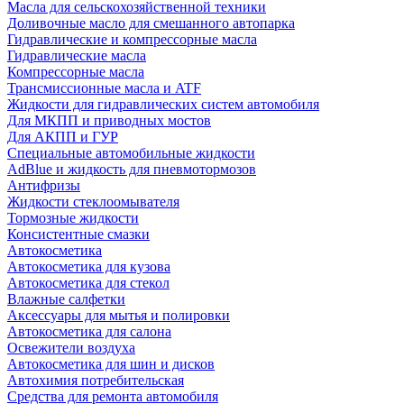
Масла для сельскохозяйственной техники
Доливочные масло для смешанного автопарка
Гидравлические и компрессорные масла
Гидравлические масла
Компрессорные масла
Трансмиссионные масла и ATF
Жидкости для гидравлических систем автомобиля
Для МКПП и приводных мостов
Для АКПП и ГУР
Специальные автомобильные жидкости
AdBlue и жидкость для пневмотормозов
Антифризы
Жидкости стеклоомывателя
Тормозные жидкости
Консистентные смазки
Автокосметика
Автокосметика для кузова
Автокосметика для стекол
Влажные салфетки
Аксессуары для мытья и полировки
Автокосметика для салона
Освежители воздуха
Автокосметика для шин и дисков
Автохимия потребительская
Средства для ремонта автомобиля