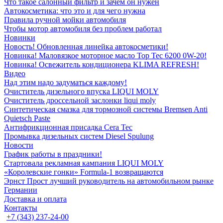
Что такое салонный фильтр и зачем он нужен
Автокосметика: что это и для чего нужна
Правила ручной мойки автомобиля
Чтобы мотор автомобиля без проблем работал
Новинки
Новость! Обновленная линейка автокосметики!
Новинка! Маловязкое моторное масло Top Tec 6200 0W-20!
Новинка! Освежитель кондиционера KLIMA REFRESH!
Видео
Над этим надо задуматься каждому!
Очиститель дизельного впуска LIQUI MOLY
Очиститель дроссельной заслонки liqui moly
Синтетическая смазка для тормозной системы Bremsen Anti
Quietsch Paste
Антифрикционная присадка Cera Tec
Промывка дизельных систем Diesel Spulung
Новости
График работы в праздники!
Стартовала рекламная кампания LIQUI MOLY
«Королевские гонки» Formula-1 возвращаются
Эрнст Прост лучший руководитель на автомобильном рынке
Германии
Доставка и оплата
Контакты
+7 (343) 237-24-00