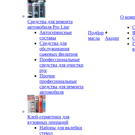
О ком
Средства для ремонта
автомобиля Pro Line
О
Автосервисные
Подбор
В
составы
масла
Акции
С
Средства для
Г
обслуживания
в
сажевых фильтров
Профессиональные
средства для очистки
рук
Прочие
професиональные
средства для ремонта
автомобиля
Клей-герметики для
кузовных операций
Наборы для вклейки
стекол