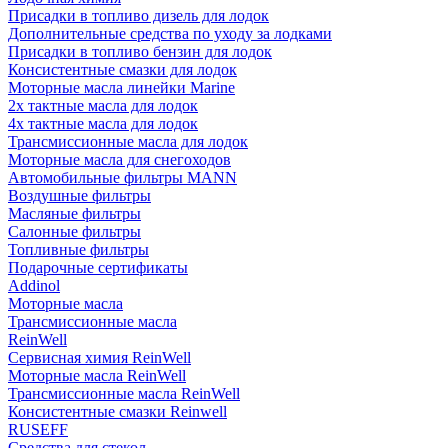
Присадки в топливо дизель для лодок
Дополнительные средства по уходу за лодками
Присадки в топливо бензин для лодок
Консистентные смазки для лодок
Моторные масла линейки Marine
2х тактные масла для лодок
4х тактные масла для лодок
Трансмиссионные масла для лодок
Моторные масла для снегоходов
Автомобильные фильтры MANN
Воздушные фильтры
Масляные фильтры
Салонные фильтры
Топливные фильтры
Подарочные сертификаты
Addinol
Моторные масла
Трансмиссионные масла
ReinWell
Сервисная химия ReinWell
Моторные масла ReinWell
Трансмиссионные масла ReinWell
Консистентные смазки Reinwell
RUSEFF
Средства для стекол