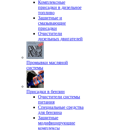
Комплексные
присадки в дизельное
топливо
Защитные и
смазывающие
присадки
Очистители
дизельных двигателей
Промывки масляной
системы
Присадки в бензин
Очистители системы
питания
Специальные срeдства
для бензина
Защитные
модифицирующие
комплексы