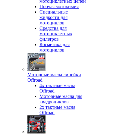
мотоциклетных цепей
Прочая мотохимия
Специальные
жидкости для
мотоциклов
Средства для
мотоциклетных
фильтров
Косметика для
мотоциклов
Моторные масла линейки
Offroad
4х тактные масла
Offroad
Моторные масла для
квадроциклов
2х тактные масла
Offroad