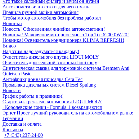
Что такое салонный фильтр и зачем он нужен
Автокосметика: что это и для чего нужна
Правила ручной мойки автомобиля
Чтобы мотор автомобиля без проблем работал
Новинки
Новость! Обновленная линейка автокосметики!
Новинка! Маловязкое моторное масло Top Tec 6200 0W-20!
Новинка! Освежитель кондиционера KLIMA REFRESH!
Видео
Над этим надо задуматься каждому!
Очиститель дизельного впуска LIQUI MOLY
Очиститель дроссельной заслонки liqui moly
Синтетическая смазка для тормозной системы Bremsen Anti
Quietsch Paste
Антифрикционная присадка Cera Tec
Промывка дизельных систем Diesel Spulung
Новости
График работы в праздники!
Стартовала рекламная кампания LIQUI MOLY
«Королевские гонки» Formula-1 возвращаются
Эрнст Прост лучший руководитель на автомобильном рынке
Германии
Доставка и оплата
Контакты
+7 (343) 237-24-00