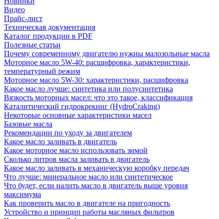
Новинки
Видео
Прайс-лист
Техническая документация
Каталог продукции в PDF
Полезные статьи
Почему современному двигателю нужны малозольные масла
Моторное масло 5W-40: расшифровка, характеристики,
температурный режим
Моторное масло 5W-30: характеристики, расшифровка
Какое масло лучше: синтетика или полусинтетика
Вязкость моторных масел: что это такое, классификация
Каталитический гидрокрекинг (НydroСraking)
Некоторые основные характеристики масел
Базовые масла
Рекомендации по уходу за двигателем
Какое масло заливать в двигатель
Какое моторное масло использовать зимой
Сколько литров масла заливать в двигатель
Какое масло заливать в механическую коробку передач
Что лучше: минеральное масло или синтетическое
Что будет, если налить масло в двигатель выше уровня
максимума
Как проверить масло в двигателе на пригодность
Устройство и принцип работы масляных фильтров