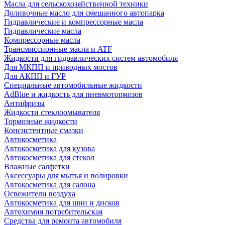
Масла для сельскохозяйственной техники
Доливочные масло для смешанного автопарка
Гидравлические и компрессорные масла
Гидравлические масла
Компрессорные масла
Трансмиссионные масла и ATF
Жидкости для гидравлических систем автомобиля
Для МКПП и приводных мостов
Для АКПП и ГУР
Специальные автомобильные жидкости
AdBlue и жидкость для пневмотормозов
Антифризы
Жидкости стеклоомывателя
Тормозные жидкости
Консистентные смазки
Автокосметика
Автокосметика для кузова
Автокосметика для стекол
Влажные салфетки
Аксессуары для мытья и полировки
Автокосметика для салона
Освежители воздуха
Автокосметика для шин и дисков
Автохимия потребительская
Средства для ремонта автомобиля