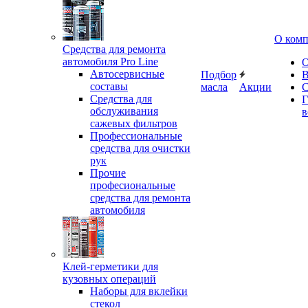
О ком
Средства для ремонта
автомобиля Pro Line
О
Автосервисные
Подбор
В
составы
масла
Акции
С
Средства для
Г
обслуживания
в
сажевых фильтров
Профессиональные
средства для очистки
рук
Прочие
професиональные
средства для ремонта
автомобиля
Клей-герметики для
кузовных операций
Наборы для вклейки
стекол