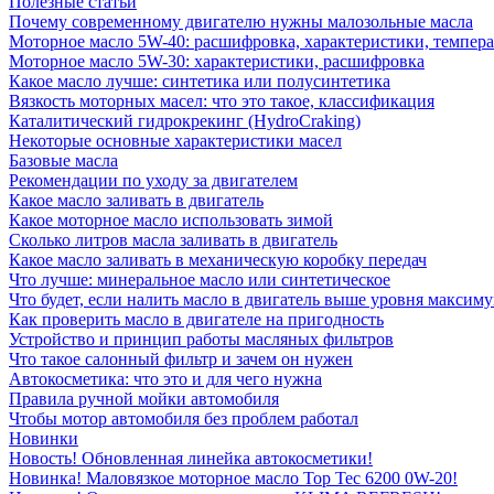
Полезные статьи
Почему современному двигателю нужны малозольные масла
Моторное масло 5W-40: расшифровка, характеристики, темпе
Моторное масло 5W-30: характеристики, расшифровка
Какое масло лучше: синтетика или полусинтетика
Вязкость моторных масел: что это такое, классификация
Каталитический гидрокрекинг (НydroСraking)
Некоторые основные характеристики масел
Базовые масла
Рекомендации по уходу за двигателем
Какое масло заливать в двигатель
Какое моторное масло использовать зимой
Сколько литров масла заливать в двигатель
Какое масло заливать в механическую коробку передач
Что лучше: минеральное масло или синтетическое
Что будет, если налить масло в двигатель выше уровня максим
Как проверить масло в двигателе на пригодность
Устройство и принцип работы масляных фильтров
Что такое салонный фильтр и зачем он нужен
Автокосметика: что это и для чего нужна
Правила ручной мойки автомобиля
Чтобы мотор автомобиля без проблем работал
Новинки
Новость! Обновленная линейка автокосметики!
Новинка! Маловязкое моторное масло Top Tec 6200 0W-20!