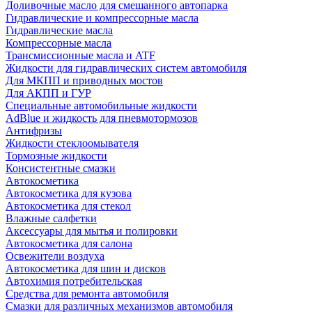
Доливочные масло для смешанного автопарка
Гидравлические и компрессорные масла
Гидравлические масла
Компрессорные масла
Трансмиссионные масла и ATF
Жидкости для гидравлических систем автомобиля
Для МКПП и приводных мостов
Для АКПП и ГУР
Специальные автомобильные жидкости
AdBlue и жидкость для пневмотормозов
Антифризы
Жидкости стеклоомывателя
Тормозные жидкости
Консистентные смазки
Автокосметика
Автокосметика для кузова
Автокосметика для стекол
Влажные салфетки
Аксессуары для мытья и полировки
Автокосметика для салона
Освежители воздуха
Автокосметика для шин и дисков
Автохимия потребительская
Средства для ремонта автомобиля
Смазки для различных механизмов автомобиля