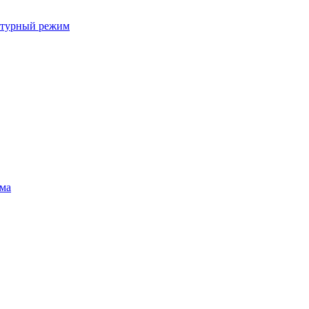
ратурный режим
ума