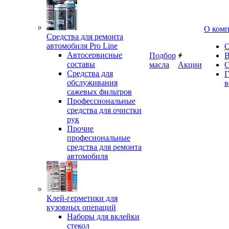
О ком
Средства для ремонта
автомобиля Pro Line
О
Автосервисные
Подбор
В
составы
масла
Акции
С
Средства для
Г
обслуживания
в
сажевых фильтров
Профессиональные
средства для очистки
рук
Прочие
професиональные
средства для ремонта
автомобиля
Клей-герметики для
кузовных операций
Наборы для вклейки
стекол