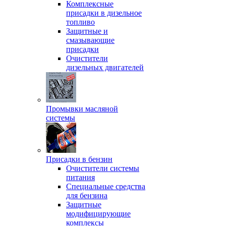
Комплексные
присадки в дизельное
топливо
Защитные и
смазывающие
присадки
Очистители
дизельных двигателей
Промывки масляной
системы
Присадки в бензин
Очистители системы
питания
Специальные срeдства
для бензина
Защитные
модифицирующие
комплексы