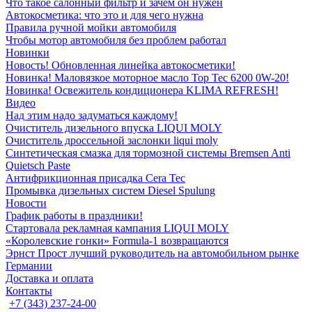
Что такое салонный фильтр и зачем он нужен
Автокосметика: что это и для чего нужна
Правила ручной мойки автомобиля
Чтобы мотор автомобиля без проблем работал
Новинки
Новость! Обновленная линейка автокосметики!
Новинка! Маловязкое моторное масло Top Tec 6200 0W-20!
Новинка! Освежитель кондиционера KLIMA REFRESH!
Видео
Над этим надо задуматься каждому!
Очиститель дизельного впуска LIQUI MOLY
Очиститель дроссельной заслонки liqui moly
Синтетическая смазка для тормозной системы Bremsen Anti
Quietsch Paste
Антифрикционная присадка Cera Tec
Промывка дизельных систем Diesel Spulung
Новости
График работы в праздники!
Стартовала рекламная кампания LIQUI MOLY
«Королевские гонки» Formula-1 возвращаются
Эрнст Прост лучший руководитель на автомобильном рынке
Германии
Доставка и оплата
Контакты
+7 (343) 237-24-00