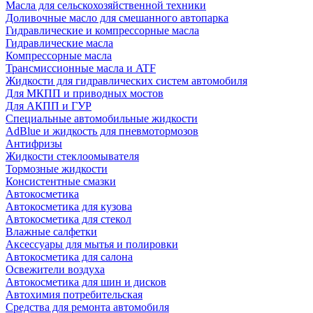
Масла для сельскохозяйственной техники
Доливочные масло для смешанного автопарка
Гидравлические и компрессорные масла
Гидравлические масла
Компрессорные масла
Трансмиссионные масла и ATF
Жидкости для гидравлических систем автомобиля
Для МКПП и приводных мостов
Для АКПП и ГУР
Специальные автомобильные жидкости
AdBlue и жидкость для пневмотормозов
Антифризы
Жидкости стеклоомывателя
Тормозные жидкости
Консистентные смазки
Автокосметика
Автокосметика для кузова
Автокосметика для стекол
Влажные салфетки
Аксессуары для мытья и полировки
Автокосметика для салона
Освежители воздуха
Автокосметика для шин и дисков
Автохимия потребительская
Средства для ремонта автомобиля