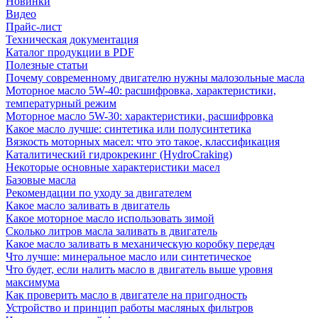
Новинки
Видео
Прайс-лист
Техническая документация
Каталог продукции в PDF
Полезные статьи
Почему современному двигателю нужны малозольные масла
Моторное масло 5W-40: расшифровка, характеристики,
температурный режим
Моторное масло 5W-30: характеристики, расшифровка
Какое масло лучше: синтетика или полусинтетика
Вязкость моторных масел: что это такое, классификация
Каталитический гидрокрекинг (НydroСraking)
Некоторые основные характеристики масел
Базовые масла
Рекомендации по уходу за двигателем
Какое масло заливать в двигатель
Какое моторное масло использовать зимой
Сколько литров масла заливать в двигатель
Какое масло заливать в механическую коробку передач
Что лучше: минеральное масло или синтетическое
Что будет, если налить масло в двигатель выше уровня
максимума
Как проверить масло в двигателе на пригодность
Устройство и принцип работы масляных фильтров