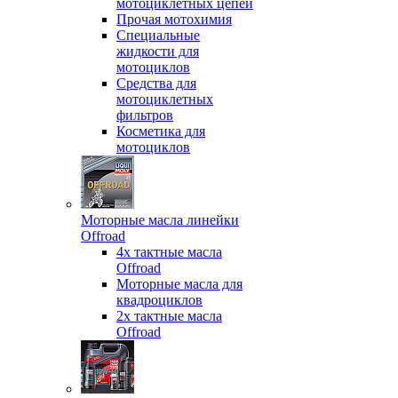
мотоциклетных цепей
Прочая мотохимия
Специальные
жидкости для
мотоциклов
Средства для
мотоциклетных
фильтров
Косметика для
мотоциклов
Моторные масла линейки
Offroad
4х тактные масла
Offroad
Моторные масла для
квадроциклов
2х тактные масла
Offroad