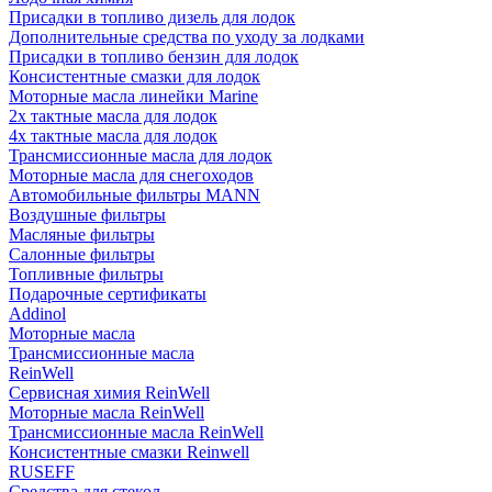
Присадки в топливо дизель для лодок
Дополнительные средства по уходу за лодками
Присадки в топливо бензин для лодок
Консистентные смазки для лодок
Моторные масла линейки Marine
2х тактные масла для лодок
4х тактные масла для лодок
Трансмиссионные масла для лодок
Моторные масла для снегоходов
Автомобильные фильтры MANN
Воздушные фильтры
Масляные фильтры
Салонные фильтры
Топливные фильтры
Подарочные сертификаты
Addinol
Моторные масла
Трансмиссионные масла
ReinWell
Сервисная химия ReinWell
Моторные масла ReinWell
Трансмиссионные масла ReinWell
Консистентные смазки Reinwell
RUSEFF
Средства для стекол