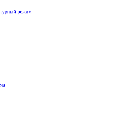
ратурный режим
ума