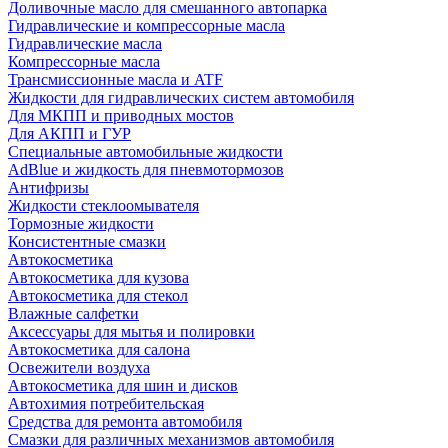
Доливочные масло для смешанного автопарка
Гидравлические и компрессорные масла
Гидравлические масла
Компрессорные масла
Трансмиссионные масла и ATF
Жидкости для гидравлических систем автомобиля
Для МКПП и приводных мостов
Для АКПП и ГУР
Специальные автомобильные жидкости
AdBlue и жидкость для пневмотормозов
Антифризы
Жидкости стеклоомывателя
Тормозные жидкости
Консистентные смазки
Автокосметика
Автокосметика для кузова
Автокосметика для стекол
Влажные салфетки
Аксессуары для мытья и полировки
Автокосметика для салона
Освежители воздуха
Автокосметика для шин и дисков
Автохимия потребительская
Средства для ремонта автомобиля
Смазки для различных механизмов автомобиля