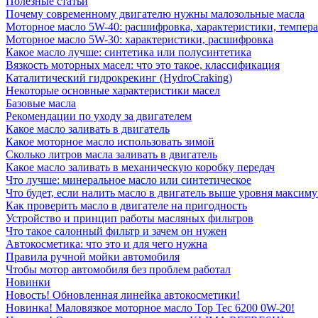
Полезные статьи
Почему современному двигателю нужны малозольные масла
Моторное масло 5W-40: расшифровка, характеристики, темпе
Моторное масло 5W-30: характеристики, расшифровка
Какое масло лучше: синтетика или полусинтетика
Вязкость моторных масел: что это такое, классификация
Каталитический гидрокрекинг (НydroСraking)
Некоторые основные характеристики масел
Базовые масла
Рекомендации по уходу за двигателем
Какое масло заливать в двигатель
Какое моторное масло использовать зимой
Сколько литров масла заливать в двигатель
Какое масло заливать в механическую коробку передач
Что лучше: минеральное масло или синтетическое
Что будет, если налить масло в двигатель выше уровня максим
Как проверить масло в двигателе на пригодность
Устройство и принцип работы масляных фильтров
Что такое салонный фильтр и зачем он нужен
Автокосметика: что это и для чего нужна
Правила ручной мойки автомобиля
Чтобы мотор автомобиля без проблем работал
Новинки
Новость! Обновленная линейка автокосметики!
Новинка! Маловязкое моторное масло Top Tec 6200 0W-20!