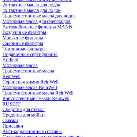
2х тактные масла для лодок
4х тактные масла для лодок
Трансмиссионные масла для лодок
Моторные масла для снегоходов
Автомобильные фильтры MANN
Воздушные фильтры
Масляные фильтры
Салонные фильтры
Топливные фильтры
Подарочные сертификаты
Addinol
Моторные масла
Трансмиссионные масла
ReinWell
Сервисная химия ReinWell
Моторные масла ReinWell
Трансмиссионные масла ReinWell
Консистентные смазки Reinwell
RUSEFF
Средства для стекол
Средства для мойки
Смазки
Присадки
Антикоррозионные составы
Салфетки влажные и средства для рук