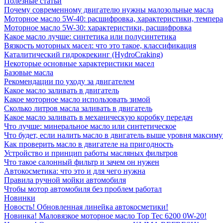
Полезные статьи
Почему современному двигателю нужны малозольные масла
Моторное масло 5W-40: расшифровка, характеристики, темпе
Моторное масло 5W-30: характеристики, расшифровка
Какое масло лучше: синтетика или полусинтетика
Вязкость моторных масел: что это такое, классификация
Каталитический гидрокрекинг (НydroСraking)
Некоторые основные характеристики масел
Базовые масла
Рекомендации по уходу за двигателем
Какое масло заливать в двигатель
Какое моторное масло использовать зимой
Сколько литров масла заливать в двигатель
Какое масло заливать в механическую коробку передач
Что лучше: минеральное масло или синтетическое
Что будет, если налить масло в двигатель выше уровня максим
Как проверить масло в двигателе на пригодность
Устройство и принцип работы масляных фильтров
Что такое салонный фильтр и зачем он нужен
Автокосметика: что это и для чего нужна
Правила ручной мойки автомобиля
Чтобы мотор автомобиля без проблем работал
Новинки
Новость! Обновленная линейка автокосметики!
Новинка! Маловязкое моторное масло Top Tec 6200 0W-20!