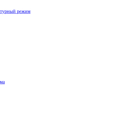
ратурный режим
ума