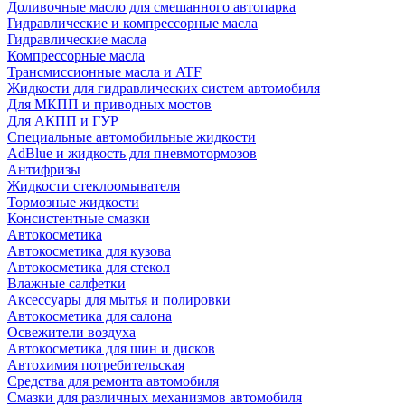
Доливочные масло для смешанного автопарка
Гидравлические и компрессорные масла
Гидравлические масла
Компрессорные масла
Трансмиссионные масла и ATF
Жидкости для гидравлических систем автомобиля
Для МКПП и приводных мостов
Для АКПП и ГУР
Специальные автомобильные жидкости
AdBlue и жидкость для пневмотормозов
Антифризы
Жидкости стеклоомывателя
Тормозные жидкости
Консистентные смазки
Автокосметика
Автокосметика для кузова
Автокосметика для стекол
Влажные салфетки
Аксессуары для мытья и полировки
Автокосметика для салона
Освежители воздуха
Автокосметика для шин и дисков
Автохимия потребительская
Средства для ремонта автомобиля
Смазки для различных механизмов автомобиля