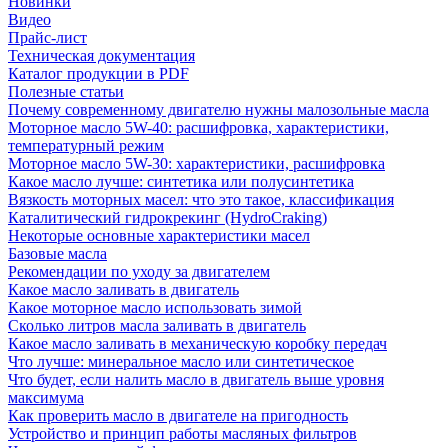
Новинки
Видео
Прайс-лист
Техническая документация
Каталог продукции в PDF
Полезные статьи
Почему современному двигателю нужны малозольные масла
Моторное масло 5W-40: расшифровка, характеристики,
температурный режим
Моторное масло 5W-30: характеристики, расшифровка
Какое масло лучше: синтетика или полусинтетика
Вязкость моторных масел: что это такое, классификация
Каталитический гидрокрекинг (НydroСraking)
Некоторые основные характеристики масел
Базовые масла
Рекомендации по уходу за двигателем
Какое масло заливать в двигатель
Какое моторное масло использовать зимой
Сколько литров масла заливать в двигатель
Какое масло заливать в механическую коробку передач
Что лучше: минеральное масло или синтетическое
Что будет, если налить масло в двигатель выше уровня
максимума
Как проверить масло в двигателе на пригодность
Устройство и принцип работы масляных фильтров