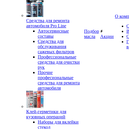
О ком
Средства для ремонта
автомобиля Pro Line
О
Автосервисные
Подбор
В
составы
масла
Акции
С
Средства для
Г
обслуживания
в
сажевых фильтров
Профессиональные
средства для очистки
рук
Прочие
професиональные
средства для ремонта
автомобиля
Клей-герметики для
кузовных операций
Наборы для вклейки
стекол