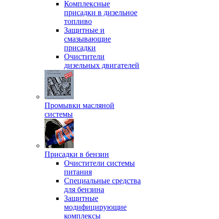
Комплексные
присадки в дизельное
топливо
Защитные и
смазывающие
присадки
Очистители
дизельных двигателей
Промывки масляной
системы
Присадки в бензин
Очистители системы
питания
Специальные срeдства
для бензина
Защитные
модифицирующие
комплексы