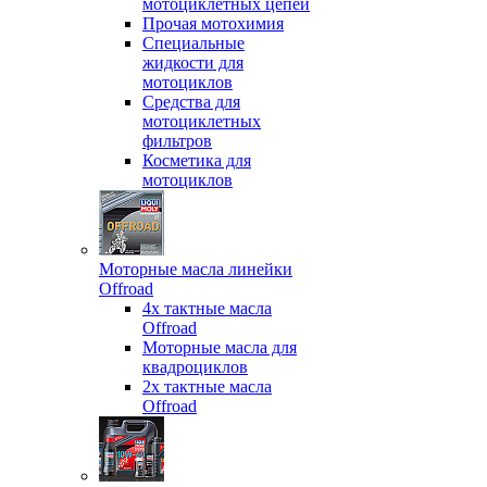
мотоциклетных цепей
Прочая мотохимия
Специальные
жидкости для
мотоциклов
Средства для
мотоциклетных
фильтров
Косметика для
мотоциклов
Моторные масла линейки
Offroad
4х тактные масла
Offroad
Моторные масла для
квадроциклов
2х тактные масла
Offroad