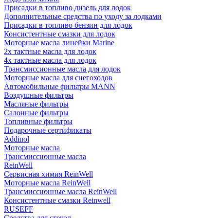
Присадки в топливо дизель для лодок
Дополнительные средства по уходу за лодками
Присадки в топливо бензин для лодок
Консистентные смазки для лодок
Моторные масла линейки Marine
2х тактные масла для лодок
4х тактные масла для лодок
Трансмиссионные масла для лодок
Моторные масла для снегоходов
Автомобильные фильтры MANN
Воздушные фильтры
Масляные фильтры
Салонные фильтры
Топливные фильтры
Подарочные сертификаты
Addinol
Моторные масла
Трансмиссионные масла
ReinWell
Сервисная химия ReinWell
Моторные масла ReinWell
Трансмиссионные масла ReinWell
Консистентные смазки Reinwell
RUSEFF
Средства для стекол