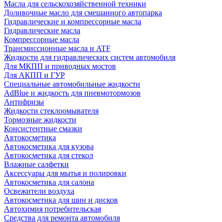
Масла для сельскохозяйственной техники
Доливочные масло для смешанного автопарка
Гидравлические и компрессорные масла
Гидравлические масла
Компрессорные масла
Трансмиссионные масла и ATF
Жидкости для гидравлических систем автомобиля
Для МКПП и приводных мостов
Для АКПП и ГУР
Специальные автомобильные жидкости
AdBlue и жидкость для пневмотормозов
Антифризы
Жидкости стеклоомывателя
Тормозные жидкости
Консистентные смазки
Автокосметика
Автокосметика для кузова
Автокосметика для стекол
Влажные салфетки
Аксессуары для мытья и полировки
Автокосметика для салона
Освежители воздуха
Автокосметика для шин и дисков
Автохимия потребительская
Средства для ремонта автомобиля