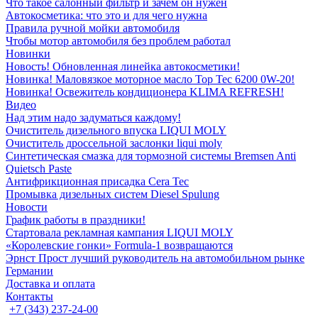
Что такое салонный фильтр и зачем он нужен
Автокосметика: что это и для чего нужна
Правила ручной мойки автомобиля
Чтобы мотор автомобиля без проблем работал
Новинки
Новость! Обновленная линейка автокосметики!
Новинка! Маловязкое моторное масло Top Tec 6200 0W-20!
Новинка! Освежитель кондиционера KLIMA REFRESH!
Видео
Над этим надо задуматься каждому!
Очиститель дизельного впуска LIQUI MOLY
Очиститель дроссельной заслонки liqui moly
Синтетическая смазка для тормозной системы Bremsen Anti
Quietsch Paste
Антифрикционная присадка Cera Tec
Промывка дизельных систем Diesel Spulung
Новости
График работы в праздники!
Стартовала рекламная кампания LIQUI MOLY
«Королевские гонки» Formula-1 возвращаются
Эрнст Прост лучший руководитель на автомобильном рынке
Германии
Доставка и оплата
Контакты
+7 (343) 237-24-00